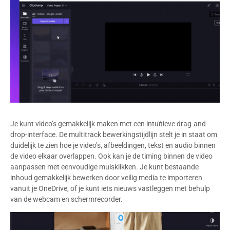
Je kunt video’s gemakkelijk maken met een intuïtieve drag-and-
drop-interface. De multitrack bewerkingstijdlijn stelt je in staat om
duidelijk te zien hoe je video’s, afbeeldingen, tekst en audio binnen
de video elkaar overlappen. Ook kan je de timing binnen de video
aanpassen met eenvoudige muisklikken. Je kunt bestaande
inhoud gemakkelijk bewerken door veilig media te importeren
vanuit je OneDrive, of je kunt iets nieuws vastleggen met behulp
van de webcam en schermrecorder.