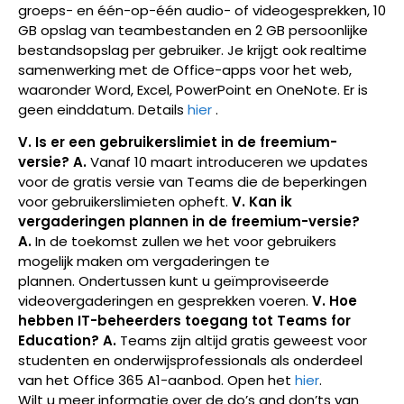
groeps- en één-op-één audio- of videogesprekken, 10
GB opslag van teambestanden en 2 GB persoonlijke
bestandsopslag per gebruiker. Je krijgt ook realtime
samenwerking met de Office-apps voor het web,
waaronder Word, Excel, PowerPoint en OneNote. Er is
geen einddatum. Details
hier
.
V. Is er een gebruikerslimiet in de freemium-
versie? A.
Vanaf 10 maart introduceren we updates
voor de gratis versie van Teams die de beperkingen
voor gebruikerslimieten opheft.
V. Kan ik
vergaderingen plannen in de freemium-versie?
A.
In de toekomst zullen we het voor gebruikers
mogelijk maken om vergaderingen te
plannen. Ondertussen kunt u geïmproviseerde
videovergaderingen en gesprekken voeren.
V. Hoe
hebben IT-beheerders toegang tot Teams for
Education?
A.
Teams zijn altijd gratis geweest voor
studenten en onderwijsprofessionals als onderdeel
van het
Office 365
A1-aanbod. Open het
hier
.
Wilt u meer informatie over de do’s and don’ts van