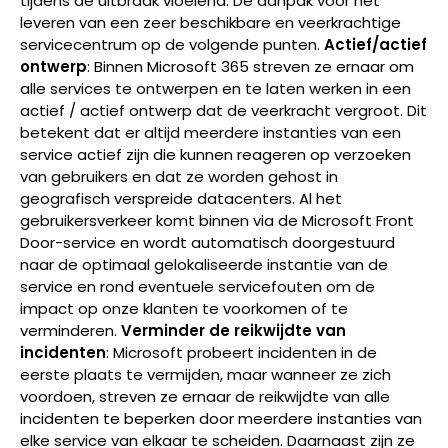
tijdens de uitbraak vloeiend. De aanpak voor het
leveren van een zeer beschikbare en veerkrachtige
servicecentrum op de volgende punten.
Actief/actief
ontwerp
: Binnen
Microsoft 365 streven
ze ernaar om
alle services te ontwerpen en te laten werken in een
actief / actief ontwerp dat de veerkracht vergroot. Dit
betekent dat er altijd meerdere instanties van een
service actief zijn die kunnen reageren op verzoeken
van gebruikers en dat ze worden gehost in
geografisch verspreide datacenters. Al het
gebruikersverkeer komt binnen via de Microsoft Front
Door-service en wordt automatisch doorgestuurd
naar de optimaal gelokaliseerde instantie van de
service en rond eventuele servicefouten om de
impact op onze klanten te voorkomen of te
verminderen.
Verminder de reikwijdte van
incidenten
: Microsoft probeert incidenten in de
eerste plaats te vermijden, maar wanneer ze zich
voordoen, streven ze ernaar de reikwijdte van alle
incidenten te beperken door meerdere instanties van
elke service van elkaar te scheiden. Daarnaast zijn ze