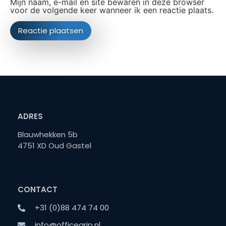
Mijn naam, e-mail en site bewaren in deze browser
voor de volgende keer wanneer ik een reactie plaats.
ADRES
Blauwhekken 5b
4751 XD Oud Gastel
CONTACT
+31 (0)88 474 74 00
info@officegrip.nl