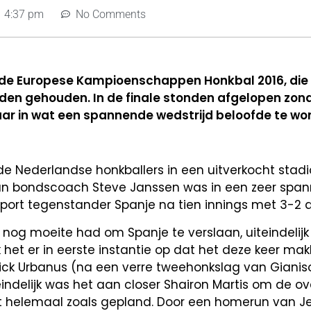
4:37 pm
No Comments
n de Europese Kampioenschappen Honkbal 2016, die 
den gehouden. In de finale stonden afgelopen zon
ar in wat een spannende wedstrijd beloofde te wo
 de Nederlandse honkballers in een uitverkocht stad
 van bondscoach Steve Janssen was in een zeer span
sport tegenstander Spanje na tien innings met 3-2 
 nog moeite had om Spanje te verslaan, uiteindelij
 het er in eerste instantie op dat het deze keer makk
Nick Urbanus (na een verre tweehonkslag van Gianis
indelijk was het aan closer Shairon Martis om de o
et helemaal zoals gepland. Door een homerun van J