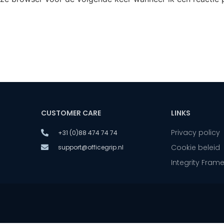
CUSTOMER CARE
LINKS
Privacy policy
+31 (0)88 474 74 74
Cookie beleid
support@officegrip.nl
Integrity Fram