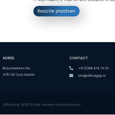
ADRES
CONTACT
Blauwhekken 5b
+31 (0)88 474 74 00
4751 XD Oud Gastel
info@officegrip.nl
OfficeGrip 2026 © Alle rechten voorbehouden