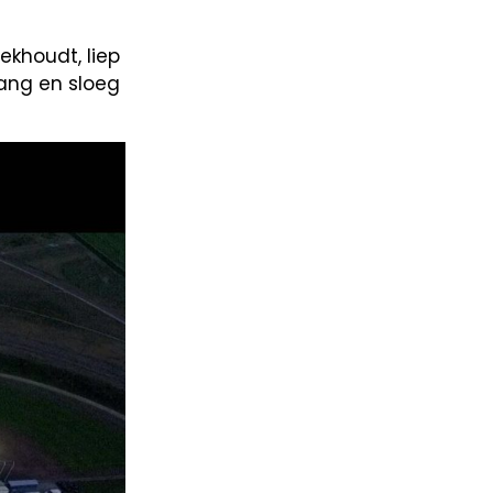
khoudt, liep
wang en sloeg