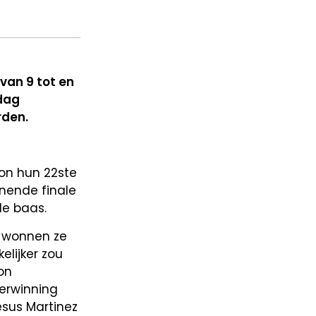
van 9 tot en
dag
rden.
ion hun 22ste
nende finale
de baas.
k wonnen ze
elijker zou
on
verwinning
esus Martinez