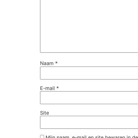
Naam
*
E-mail
*
Site
Mijn naam, e-mail en site bewaren in d