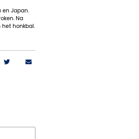
a en Japan.
roken. Na
n het honkbal.