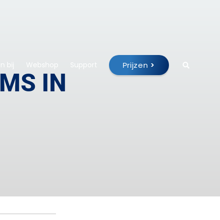
Prijzen
>
 bij
Webshop
Support
MS IN