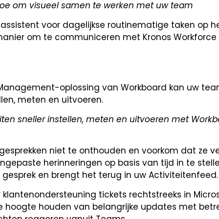
 toe om visueel samen te werken met uw team
e assistent voor dagelijkse routinematige taken op h
en manier om te communiceren met Kronos Workforce
gy Management-oplossing van Workboard kan uw te
ellen, meten en uitvoeren.
eiten sneller instellen, meten en uitvoeren met Workb
 gesprekken niet te onthouden en voorkom dat ze ve
gepaste herinneringen op basis van tijd in te stell
esprek en brengt het terug in uw Activiteitenfeed.
w klantenondersteuning tickets rechtstreeks in Micro
e hoogte houden van belangrijke updates met betre
richten reageren vanuit Teams.