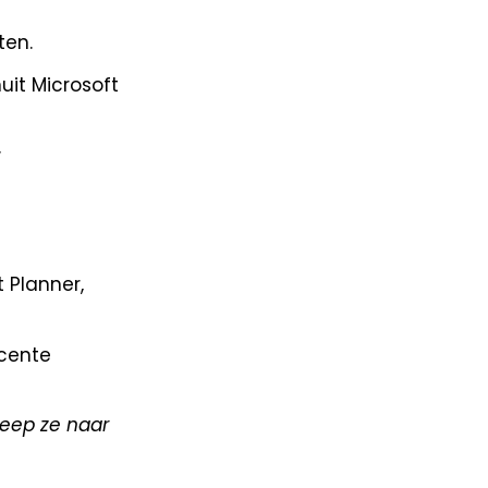
ten.
uit Microsoft
w
 Planner,
ecente
leep ze naar