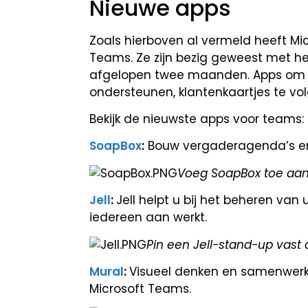
Nieuwe apps
Zoals hierboven al vermeld heeft Mi
Teams. Ze zijn bezig geweest met he
afgelopen twee maanden. Apps om ef
ondersteunen, klantenkaartjes te vo
Bekijk de nieuwste apps voor teams:
SoapBox
:
Bouw vergaderagenda’s en 
Voeg SoapBox toe aan
Jell
:
Jell helpt u bij het beheren va
iedereen aan werkt.
Pin een Jell-stand-up vas
Mural
:
Visueel denken en samenwerken
Microsoft Teams.