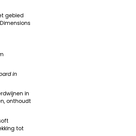
et gebied
 Dimensions
am
oard in
rdwijnen in
en, onthoudt
soft
kking tot