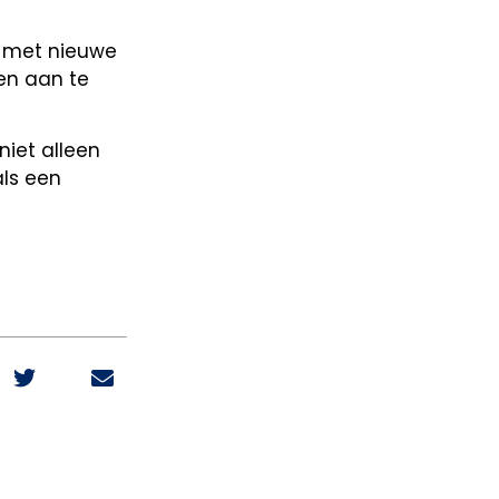
n met nieuwe
en aan te
niet alleen
ls een