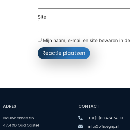
Site
Mijn naam, e-mail en site bewaren in d
ADRES
CONTACT
Blauwhekken 5b
+31 (0)88 474 74 00
4751 XD Oud Gastel
info@officegrip.nl