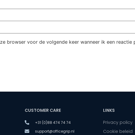
eze browser voor de volgende keer wanneer ik een reactie p
CUSTOMER CARE
LINKS
Privacy policy
+31 (0)88 474 74 74
Cookie beleid
support@officegrip.nl