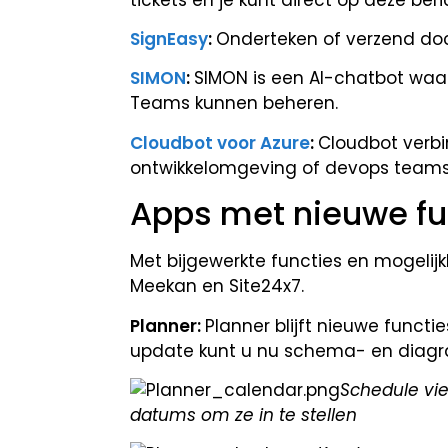
SignEasy
:
O
nderteken of verzend do
SIMON
:
SIMON is een AI-chatbot waar
Teams kunnen beheren.
Cloudbot voor Azure
:
Cloudbot verbi
ontwikkelomgeving of devops teams
Apps met nieuwe fu
Met bijgewerkte functies en mogelij
Meekan en Site24x7.
Planner
:
Planner blijft nieuwe funct
update kunt u nu schema- en diag
Schedule vie
datums om ze in te stellen