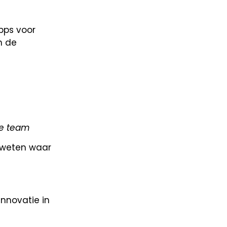
pps voor
n de
je team
e weten waar
nnovatie in