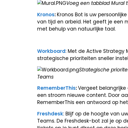
Voeg een tabblad Mural
Kronos
:
Kronos Bot is uw persoonlijk
van tijd en arbeid. Het geeft je e
met behulp van natuurlijke taal.
Workboard
: Met de Active Strate
strategische prioriteiten sneller inst
Strategische priorit
Teams
RememberThis
:
V
ergeet belangrijke
een stroom nieuwe content. Door aan
RememberThis een antwoord op het g
Freshdesk
: Blijf op de hoogte van u
Teams. De Freshdesk-bot zal je op d
tickets en je kunt direct op deze be