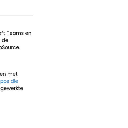
soft Teams en
r de
ppSource.
ken met
apps die
jgewerkte