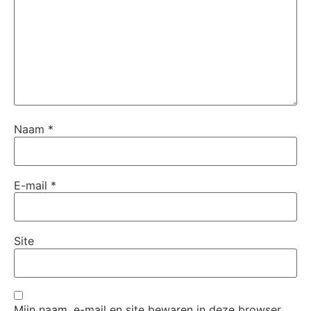
Naam
*
E-mail
*
Site
Mijn naam, e-mail en site bewaren in deze browser