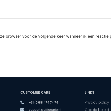
eze browser voor de volgende keer wanneer ik een reactie p
CUSTOMER CARE
LINKS
Privacy policy
+31 (0)88 474 74 74
Cookie beleid
support@officegrip.nl