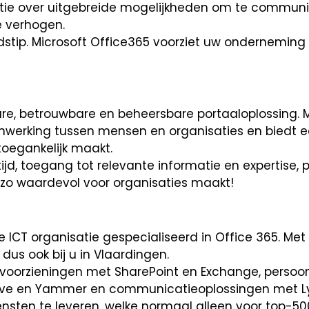
atie over uitgebreide mogelijkheden om te communi
e verhogen.
ijdstip. Microsoft Office365 voorziet uw onderneming i
are, betrouwbare en beheersbare portaaloplossing. M
nwerking tussen mensen en organisaties en biedt e
 toegankelijk maakt.
ijd, toegang tot relevante informatie en expertise,
t zo waardevol voor organisaties maakt!
e ICT organisatie gespecialiseerd in Office 365. Met
, dus ook bij u in Vlaardingen.
evoorzieningen met SharePoint en Exchange, persoon
ive en Yammer en communicatieoplossingen met L
diensten te leveren, welke normaal alleen voor top-50