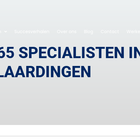
n
Succesverhalen
Over ons
Blog
Contact
Werken
65 SPECIALISTEN I
LAARDINGEN