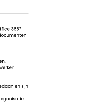
ffice 365?
n documenten
en.
werken.
.
edaan en zijn
organisatie