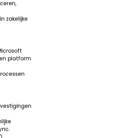
ceren,
n zakelijke
icrosoft
en platform
 processen
 vestigingen
lijke
ync.
0