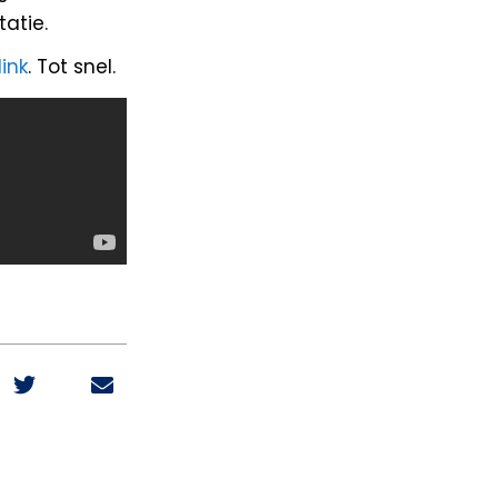
atie.
link
. Tot snel.