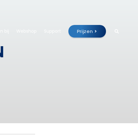
Prijzen
>
 bij
Webshop
Support
N