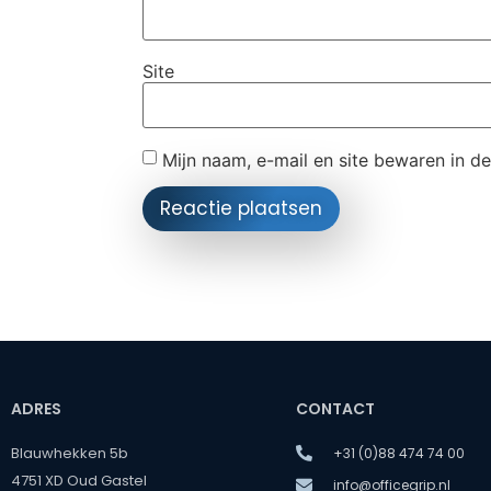
Site
Mijn naam, e-mail en site bewaren in d
ADRES
CONTACT
Blauwhekken 5b
+31 (0)88 474 74 00
4751 XD Oud Gastel
info@officegrip.nl