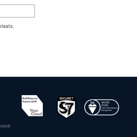
laats.
ework