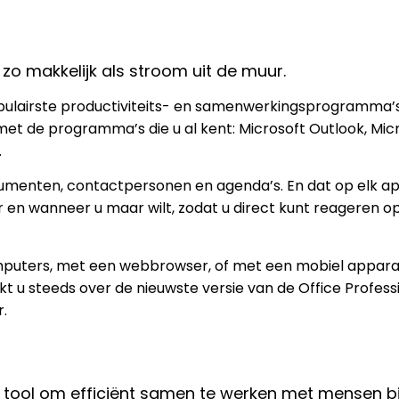
 zo makkelijk als stroom uit de muur.
opulairste productiviteits- en samenwerkingsprogramma’
 met de programma’s die u al kent: Microsoft Outlook, Mic
.
cumenten, contactpersonen en agenda’s. En dat op elk a
ar en wanneer u maar wilt, zodat u direct kunt reageren o
omputers, met een webbrowser, of met een mobiel appara
t u steeds over de nieuwste versie van de Office Professi
r.
dé tool om efficiënt samen te werken met mensen b