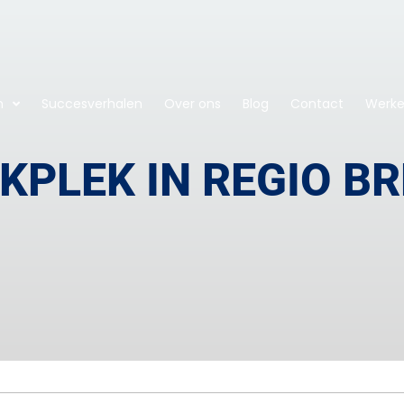
n
Succesverhalen
Over ons
Blog
Contact
Werken
KPLEK IN REGIO B