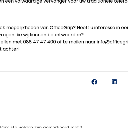
en een volwaardige vervanger voor uw traditionele telef
ek mogelijkheden van OfficeGrip? Heeft u interesse in ee
 vragen die wij kunnen beantwoorden?
len met 088 47 47 400 of te mailen naar info@officegrip
t achter!
Vereiste velden zijn gemarkeerd met
*