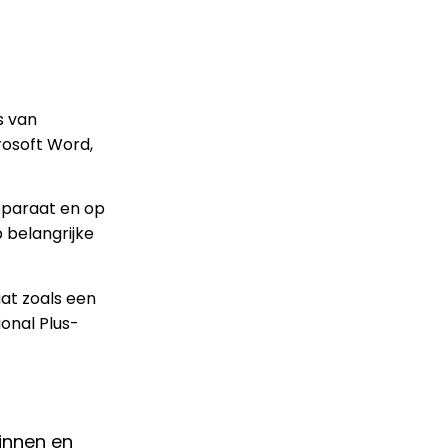
s van
rosoft Word,
pparaat en op
p belangrijke
at zoals een
onal Plus-
innen en