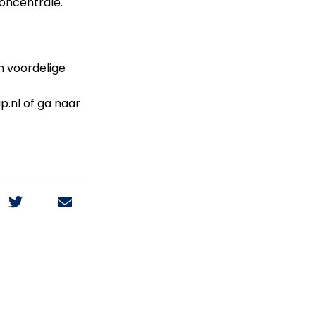
ooncentrale.
n voordelige
.nl of ga naar