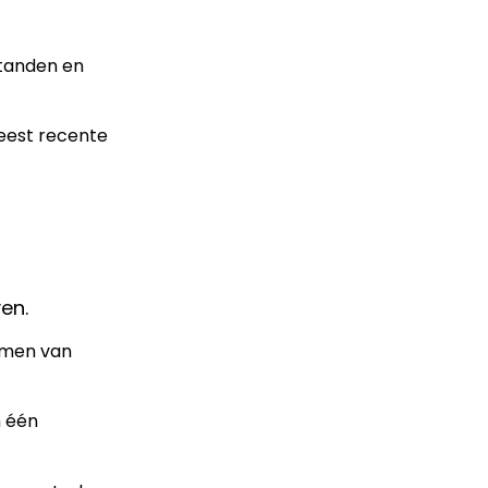
standen en
meest recente
en.
rmen van
n één