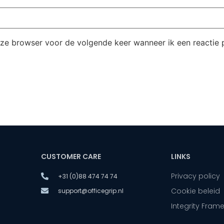
eze browser voor de volgende keer wanneer ik een reactie p
CUSTOMER CARE
LINKS
Privacy policy
+31 (0)88 474 74 74
Cookie beleid
support@officegrip.nl
Integrity Fram