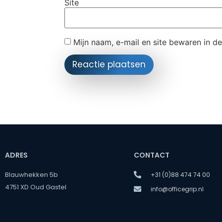
Site
Mijn naam, e-mail en site bewaren in d
ADRES
CONTACT
Blauwhekken 5b
+31 (0)88 474 74 00
4751 XD Oud Gastel
info@officegrip.nl