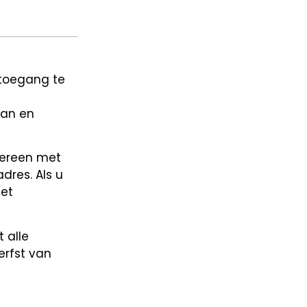
 toegang te
van en
dereen met
dres. Als u
het
 alle
erfst van