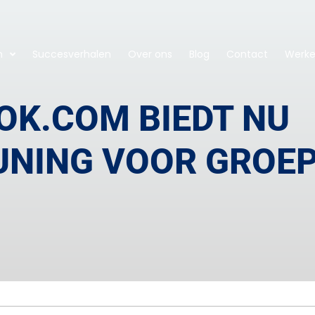
n
Succesverhalen
Over ons
Blog
Contact
Werken
OK.COM BIEDT NU
UNING VOOR GROE