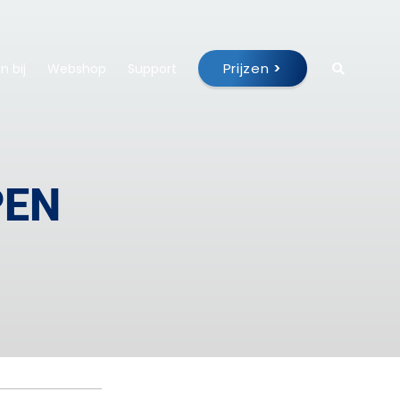
Prijzen
>
 bij
Webshop
Support
PEN