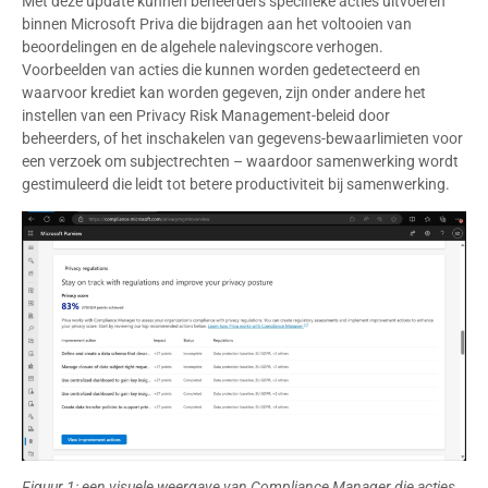
Met deze update kunnen beheerders specifieke acties uitvoeren
binnen Microsoft Priva die bijdragen aan het voltooien van
beoordelingen en de algehele nalevingscore verhogen.
Voorbeelden van acties die kunnen worden gedetecteerd en
waarvoor krediet kan worden gegeven, zijn onder andere het
instellen van een Privacy Risk Management-beleid door
beheerders, of het inschakelen van gegevens-bewaarlimieten voor
een verzoek om subjectrechten – waardoor samenwerking wordt
gestimuleerd die leidt tot betere productiviteit bij samenwerking.
Figuur 1: een visuele weergave van Compliance Manager die acties