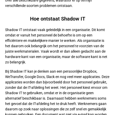
over alle beschikbare gegevens, waardoor er op termijn
verschillende soorten problemen ontstaan.
Hoe ontstaat Shadow IT
Shadow IT ontstaat vaak geleidelijk in een organisatie. Dit komt
omdat er vanuit het personeel de behoefte is om op een
efficiëntere en makkelijkere manier te werken. Als organisatie is
het daarom ook belangrijk om het personeel te voorzien van de
juiste werkmaterialen. Vaak wordt er dan alleen gedacht aan de
hardware kant van een organisatie, maar de software kant is net
zo belangrijk.
Bij Shadow IT kan je denken aan een persoonlijke Dropbox,
WeTransfer, Google Docs, Slack en nog veel meer applicaties. Deze
applicaties worden dan bijvoorbeeld door het personeel gebruikt,
zonder dat de IT-afdeling het weet. Het personeel kiest ervoor om
Shadow IT te gebruiken, omdat er in de organisatie geen
alternatief beschikbaar is. Daarnaast hebben werknemers soms
het gevoel dat de IT-afdeling het te druk heeft. Werknemers gaan
daarom op zoek naar oplossingen die ze zelf snel en gemakkelijk
kunnen gebruiken. Een document wat niet via e-mail kan worden