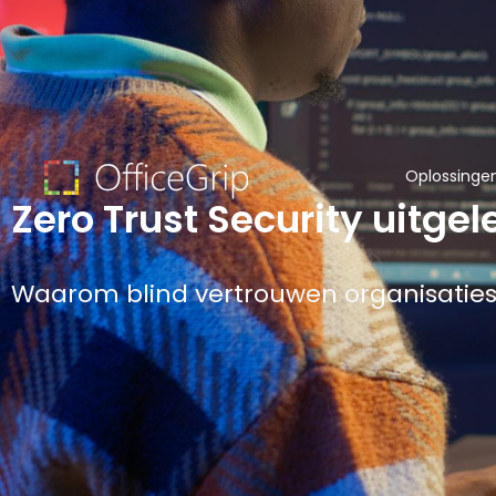
Oplossinge
Zero Trust Security uitge
Waarom blind vertrouwen organisatie