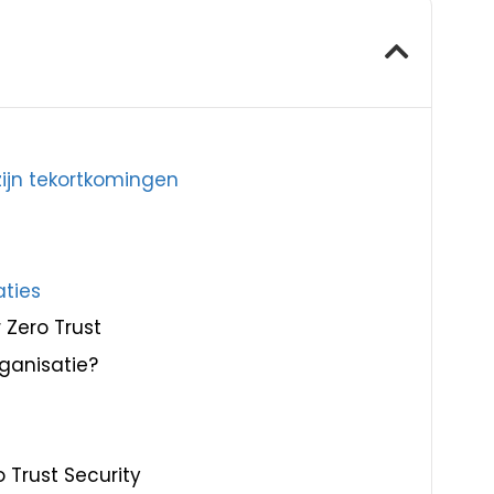
zijn tekortkomingen
aties
Zero Trust
rganisatie?
 Trust Security