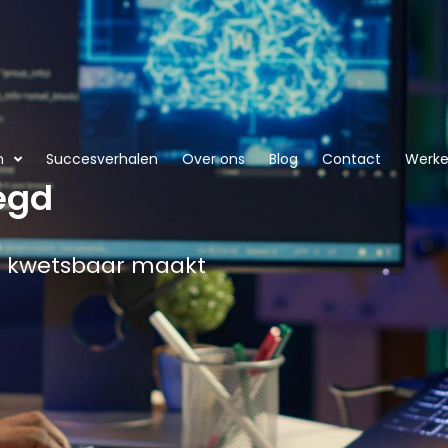
n
Succesverhalen
Over ons
Blog
Contact
Werken
legd
s kwetsbaar maakt