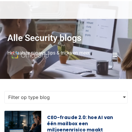
Alle Security blogs
Het laatste nieuws, tips & tricks en meer.
Filter op type blog
CEO-fraude 2.0: hoe AI van
één mailbox een
miljoenenrisico maakt