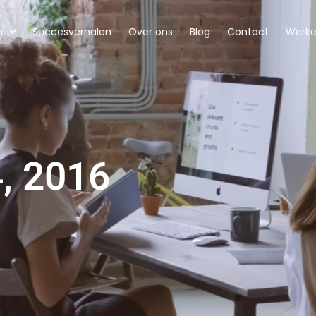
n
Succesverhalen
Over ons
Blog
Contact
Werken
4, 2016