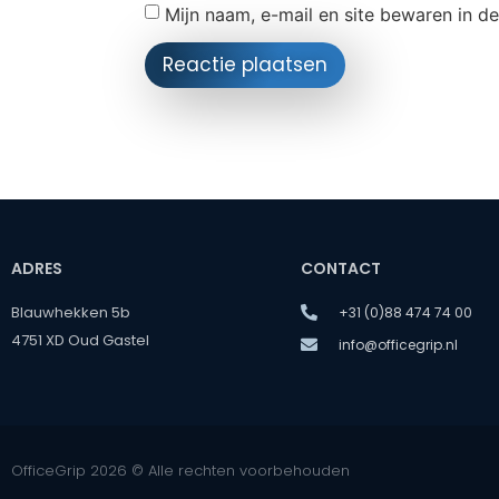
Mijn naam, e-mail en site bewaren in d
ADRES
CONTACT
Blauwhekken 5b
+31 (0)88 474 74 00
4751 XD Oud Gastel
info@officegrip.nl
OfficeGrip 2026 © Alle rechten voorbehouden