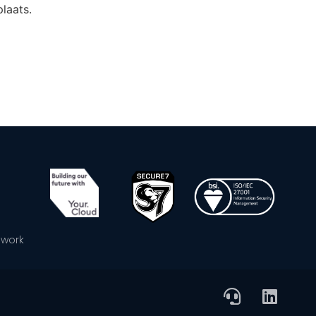
laats.
ework