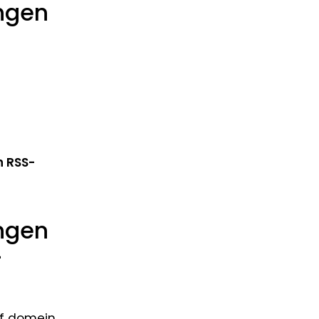
ngen
n RSS-
ngen
-
of domein