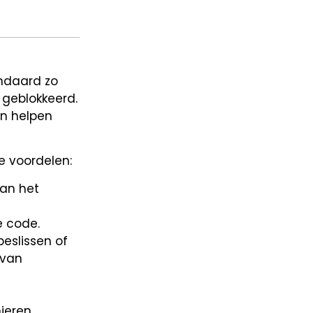
ndaard zo
geblokkeerd.
an helpen
e voordelen:
aan het
e code.
beslissen of
 van
ieren