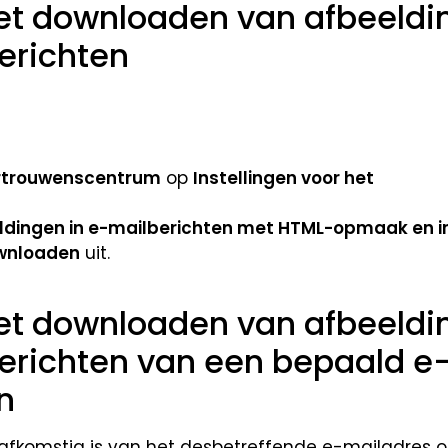
het downloaden van afbeeldi
berichten
ertrouwenscentrum
op
Instellingen voor het
ldingen in e-mailberichten met HTML-opmaak en i
ownloaden
uit.
het downloaden van afbeeldi
berichten van een bepaald e
n
t afkomstig is van het desbetreffende e-mailadres 