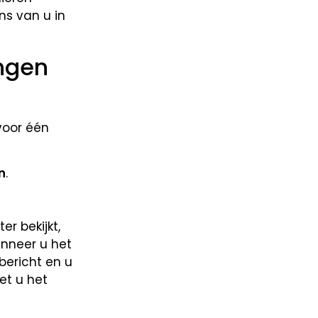
s van u in
ngen
voor één
n
.
er bekijkt,
nneer u het
bericht en u
et u het