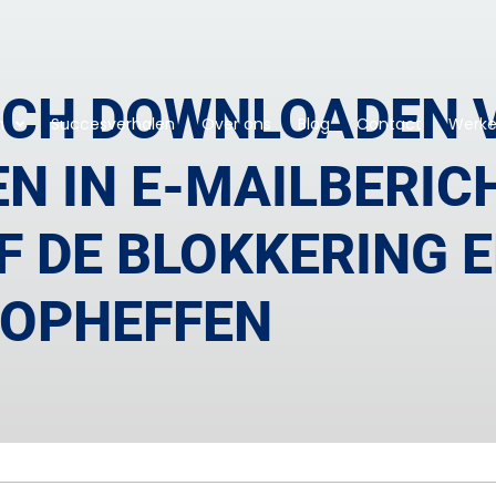
CH DOWNLOADEN 
n
Succesverhalen
Over ons
Blog
Contact
Werken
N IN E-MAILBERIC
F DE BLOKKERING 
OPHEFFEN