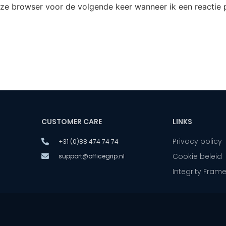
eze browser voor de volgende keer wanneer ik een reactie p
CUSTOMER CARE
LINKS
Privacy policy
+31 (0)88 474 74 74
Cookie beleid
support@officegrip.nl
Integrity Fram