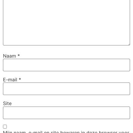
Naam
*
E-mail
*
Site
Mijn naam, e-mail en site bewaren in deze browser voor