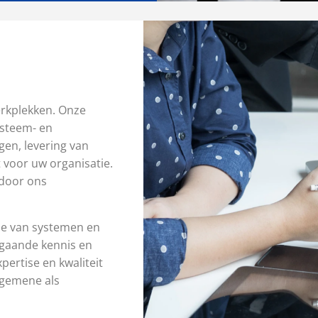
werkplekken. Onze
ysteem- en
gen, levering van
 voor uw organisatie.
 door ons
ie van systemen en
pgaande kennis en
pertise en kwaliteit
lgemene als