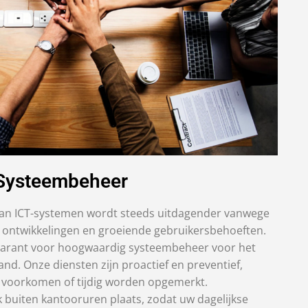
Systeembeheer
n ICT-systemen wordt steeds uitdagender vanwege
ontwikkelingen en groeiende gebruikersbehoeften.
n garant voor hoogwaardig systeembeheer voor het
d. Onze diensten zijn proactief en preventief,
oorkomen of tijdig worden opgemerkt.
buiten kantooruren plaats, zodat uw dagelijkse