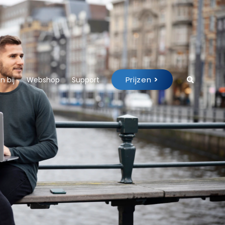
Prijzen
>
 bij
Webshop
Support