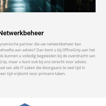
Netwerkbeheer
dynamische partner die uw netwerkbeheer kan
hoefte aan advies? Dan bent u bij OfficeGrip aan het
als kunnen u volledig begeleiden bij de overdracht van
ip, maar u kunt ook bij ons terecht voor advies.
val van alle IT-zaken die doorgaans te veel tijd in
r tijd vrijkomt voor primaire taken.