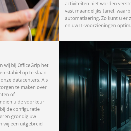
activiteiten niet worden ver
vast maandelijks tarief, waarb
automatisering. Zo kunt u er z
en uw IT-voorzieningen optim
wij bij OfficeGrip het
n stabiel op te slaan
 onze datacenters. Als
 zorgen te maken over
mten of
 Indien u de voorkeur
bij de configuratie
seren grondig uw
n wij een uitgebreid