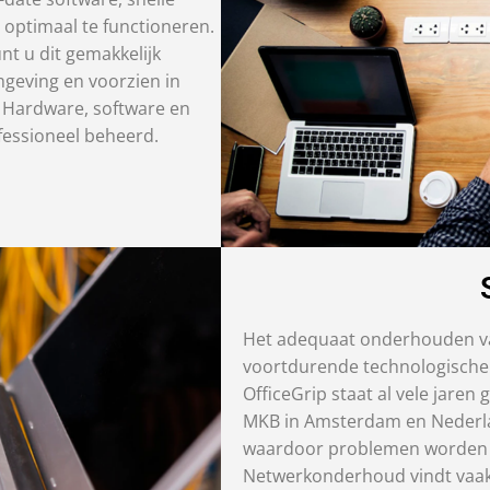
optimaal te functioneren.
t u dit gemakkelijk
mgeving en voorzien in
 Hardware, software en
fessioneel beheerd.
Het adequaat onderhouden va
voortdurende technologische 
OfficeGrip staat al vele jare
MKB in Amsterdam en Nederlan
waardoor problemen worden v
Netwerkonderhoud vindt vaak 