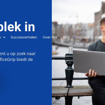
plek in
n
Succesverhalen
Over ons
Blog
Contact
Werken
ent u op zoek naar
ficeGrip biedt de