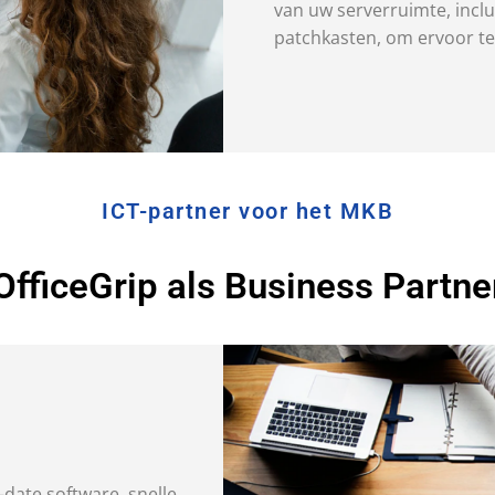
van uw serverruimte, incl
patchkasten, om ervoor te
ICT-partner voor het MKB
OfficeGrip als Business Partne
date software, snelle