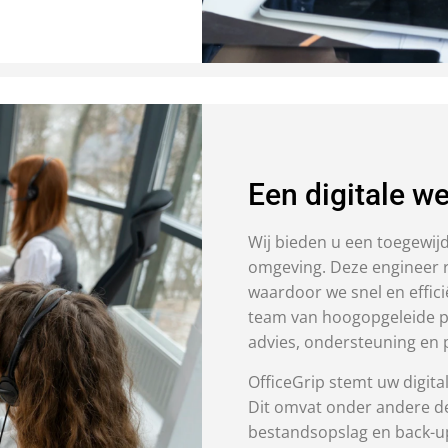
Een digitale w
Wij bieden u een toegewijd
omgeving. Deze engineer 
waardoor we snel en effic
team van hoogopgeleide pr
advies, ondersteuning en 
OfficeGrip stemt uw digita
Dit omvat onder andere de
bestandsopslag en back-up