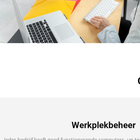
Werkplekbeheer
Ieder bedrijf heeft goed functionerende computers, up-to-