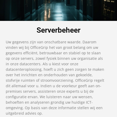
Serverbeheer
Uw gegevens zijn van onschatbare waarde. Daarom
vinden wij bij OfficeGrip het van groot belang om uw
gegevens efficiënt, betrouwbaar en stabiel op te slaan
op onze servers, zowel fysiek binnen uw organisatie als
in onze datacenters. Als u kiest voor onze
datacenteroplossing, hoeft u zich geen zorgen te maken
over het inrichten en onderhouden van gekoelde,
stofvrije ruimten of stroomvoorziening. OfficeGrip regelt
dit allemaal voor u. Indien u de voorkeur geeft aan on-
premises servers, assisteren onze experts u bij de
configuratie ervan. We luisteren naar uw wensen,
behoeften en analyseren grondig uw huidige ICT-
omgeving. Op basis van deze informatie stellen wij een
uitgebreid advies op.