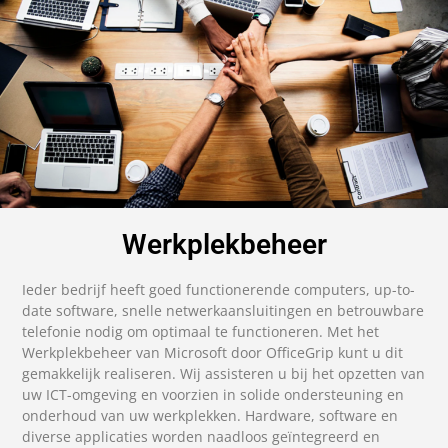
Werkplekbeheer
Ieder bedrijf heeft goed functionerende computers, up-to-
date software, snelle netwerkaansluitingen en betrouwbare
telefonie nodig om optimaal te functioneren. Met het
Werkplekbeheer van Microsoft door OfficeGrip kunt u dit
gemakkelijk realiseren. Wij assisteren u bij het opzetten van
uw ICT-omgeving en voorzien in solide ondersteuning en
onderhoud van uw werkplekken. Hardware, software en
diverse applicaties worden naadloos geïntegreerd en