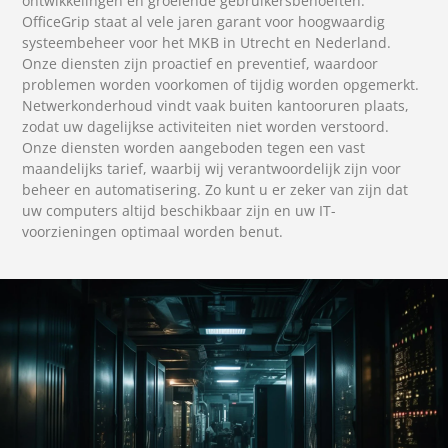
ontwikkelingen en groeiende gebruikersbehoeften.
OfficeGrip staat al vele jaren garant voor hoogwaardig
systeembeheer voor het MKB in Utrecht en Nederland.
Onze diensten zijn proactief en preventief, waardoor
problemen worden voorkomen of tijdig worden opgemerkt.
Netwerkonderhoud vindt vaak buiten kantooruren plaats,
zodat uw dagelijkse activiteiten niet worden verstoord.
Onze diensten worden aangeboden tegen een vast
maandelijks tarief, waarbij wij verantwoordelijk zijn voor
beheer en automatisering. Zo kunt u er zeker van zijn dat
uw computers altijd beschikbaar zijn en uw IT-
voorzieningen optimaal worden benut.