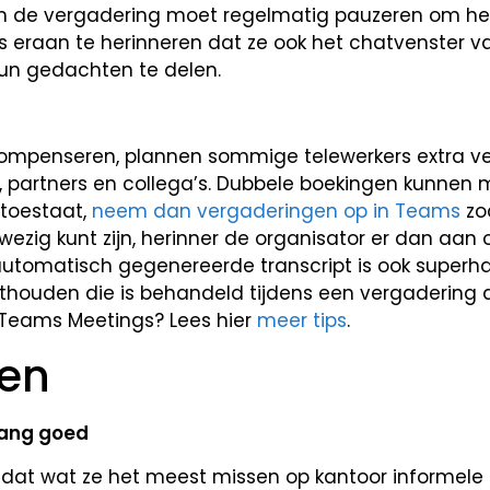
n de vergadering moet regelmatig pauzeren om het
s eraan te herinneren dat ze ook het chatvenster v
un gedachten te delen.
compenseren, plannen sommige telewerkers extra v
, partners en collega’s. Dubbele boekingen kunnen mo
t toestaat,
neem dan vergaderingen op in Teams
zo
nwezig kunt zijn, herinner de organisator er dan aan
automatisch gegenereerde transcript is ook superh
thouden die is behandeld tijdens een vergadering d
 Teams Meetings? Lees hier
meer tips
.
ven
gang goed
dat wat ze het meest missen op kantoor informele