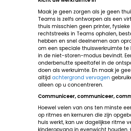
Richt uw werkruimte in
Maak je geen zorgen als je geen thui
Teams is zelfs ontworpen als een vi
thuis misschien geen printer, fysie
rechtstreeks in Teams ophalen, bes
hebben en snel deelnemen aan oproe
om een speciale thuiswerkruimte te 
in de niet-storen-modus bevindt. Ee
onderbenutte speeltafel in de onts
doen als werkruimte. En maak je gee
altijd
achtergrond vervagen
gebruik
alleen op u concentreren.
Communiceer, communiceer, comm
Hoewel velen van ons ten minste een
op ritmes en kernuren die zijn opge
huis werkt, kan uw dagelijkse ritme 
kinderopvang in evenwicht houden.