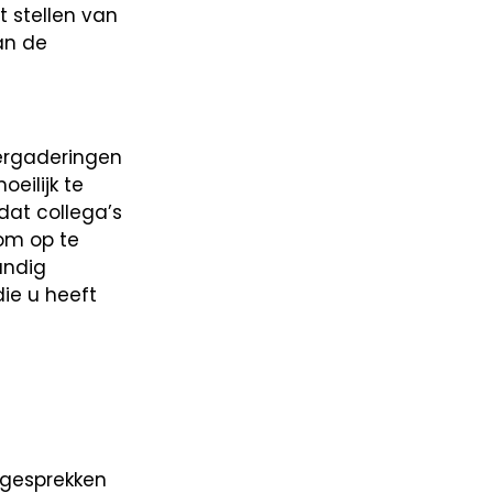
 stellen van
an de
ergaderingen
eilijk te
dat collega’s
 om op te
andig
ie u heeft
 gesprekken