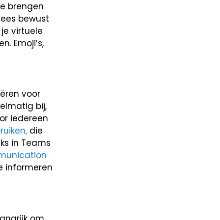
 ze brengen
 Wees bewust
e virtuele
n. Emoji’s,
eëren voor
lmatig bij,
or iedereen
uiken,
die
eks in Teams
munication
e informeren
angrijk om