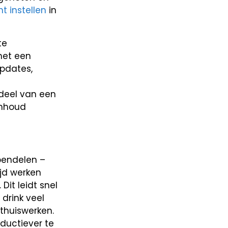
t instellen
in
te
het een
updates,
rdeel van een
inhoud
pendelen –
ijd werken
it leidt snel
drink veel
thuiswerken.
ductiever te