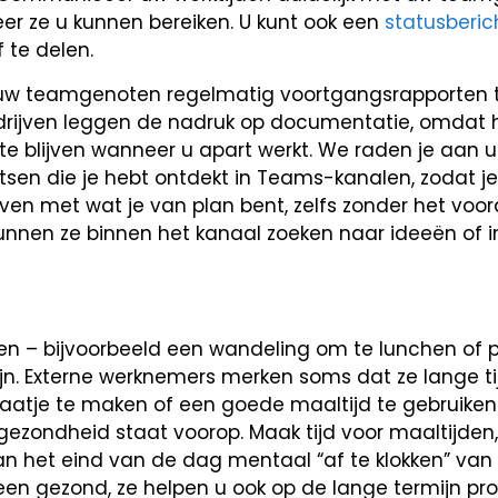
r ze u kunnen bereiken. U kunt ook een
statusberich
 te delen.
uw teamgenoten regelmatig voortgangsrapporten 
edrijven leggen de nadruk op documentatie, omdat 
te blijven wanneer u apart werkt. We raden je aan 
tsen die je hebt ontdekt in Teams-kanalen, zodat je
en met wat je van plan bent, zelfs zonder het voo
 kunnen ze binnen het kanaal zoeken naar ideeën of 
en – bijvoorbeeld
een wandeling om te lunchen of 
ijn. Externe werknemers merken soms dat ze lange t
atje te maken of een goede maaltijd te gebruiken. D
gezondheid staat voorop. Maak tijd voor maaltijden, 
an het eind van de dag mentaal “af te klokken” van 
en gezond, ze helpen u ook op de lange termijn pro