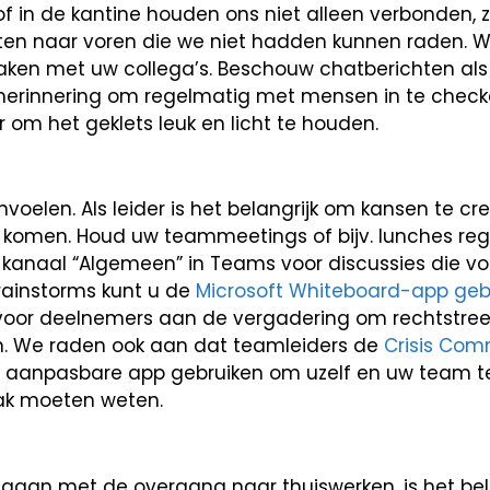
t of in de kantine houden ons niet alleen verbonden,
chten naar voren die we niet hadden kunnen raden.
ken met uw collega’s. Beschouw chatberichten als j
 herinnering om regelmatig met mensen in te checke
er om het geklets leuk en licht te houden.
oelen. Als leider is het belangrijk om kansen te cr
komen. Houd uw teammeetings of bijv. lunches rege
 kanaal “Algemeen” in Teams voor discussies die vo
brainstorms kunt u de
Microsoft Whiteboard-app gebr
 voor deelnemers aan de vergadering om rechtstre
n. We raden ook aan dat teamleiders de
Crisis Com
 aanpasbare app gebruiken om uzelf en uw team t
aak moeten weten.
 gaan met de overgang naar thuiswerken, is het bel