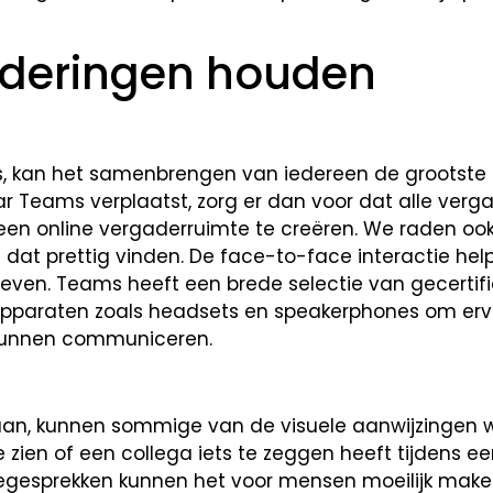
gaderingen houden
is, kan het samenbrengen van iedereen de grootste
ar Teams verplaatst, zorg er dan voor dat alle verg
n online vergaderruimte te creëren. We raden ook
 dat prettig vinden. De face-to-face interactie hel
even. Teams heeft een brede selectie van gecertif
 apparaten zoals headsets en speakerphones om erv
ijk kunnen communiceren.
gaan, kunnen sommige van de visuele aanwijzingen
zien of een collega iets te zeggen heeft tijdens e
tiegesprekken kunnen het voor mensen moeilijk mak