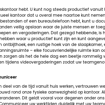
skantoor hebt. U kunt nog steeds productief vanuit 
rtueel kantoor dat u overal mee naartoe kunt nemen
ke bestanden of een bureautelefoon hebt, kunt u d
tanden veilig opslaan waar de juiste mensen er toe
pen en vergaderingen. Dat gezegd hebbende, is he
hebben waar u productief kunt zijn en kunt aangeve
n ontbijthoek, een rustige hoek van de slaapkamer,
panningsruimte –
elke focusvriendelijke ruimte kan o
n zorgen als het de hele dag een beetje rommelig w
en tijdens videovergaderingen zodat uw teamgenot
uniceer
 deel van de tijd vanuit huis werken, vertrouwen w
bouwd rond onze fysieke aanwezigheid op kantoor. Al
veranderen. Dit geldt vooral voor degenen onder ons
 Communiceer uw werktijden duidelijk met uw tea