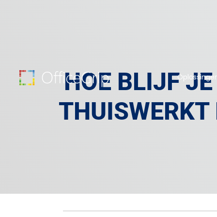
HOE BLIJF J
Oplossinge
THUISWERKT