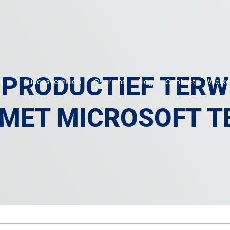
E PRODUCTIEF TERW
n
Succesverhalen
Over ons
Blog
Contact
Werken
 MET MICROSOFT 