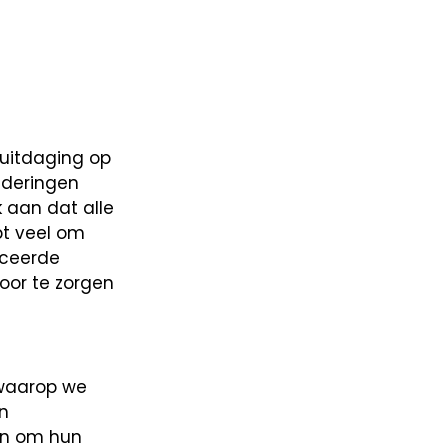
 uitdaging op
aderingen
 aan dat alle
pt veel om
iceerde
oor te zorgen
 waarop we
en
en om hun