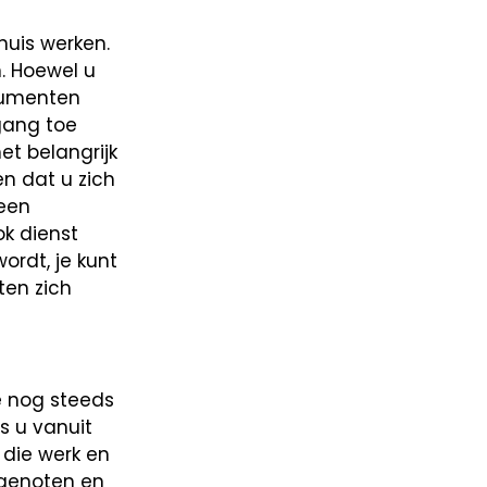
huis werken.
. Hoewel u
ocumenten
gang toe
t belangrijk
n dat u zich
 een
ok dienst
ordt, je kunt
en zich
e nog steeds
s u vanuit
 die werk en
mgenoten en