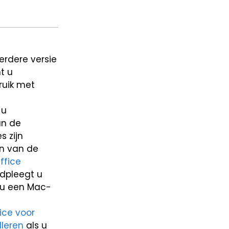
erdere versie
t u
ruik met
 u
an de
 zijn
en van de
ffice
adpleegt u
s u een Mac-
ice voor
lleren
als u