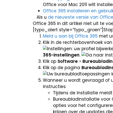
Office voor Mac 2011 wilt installe
Office 365 installeren en gebrui
Als u
de nieuwste versie van Office
Office 365 in dit artikel niet uit te v
[typo_alert style=”typo_groen”]Stap 
Meld u aan bij Office 365
met uw
Klik in de rechterbovenhoek va
365-instellingen
.
Klik op
Software
>
Bureaubladins
Klik op de pagina
Bureaubladins
Wanneer u wordt gevraagd of u d
instructies.
Tijdens de installatie mel
Bureaubladinstallatie voor 
opties voor het configurer
krijgen over de updates die 