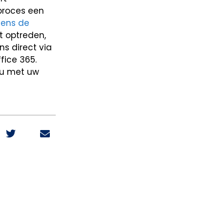
eproces een
dens de
t optreden,
ns direct via
fice 365.
u met uw