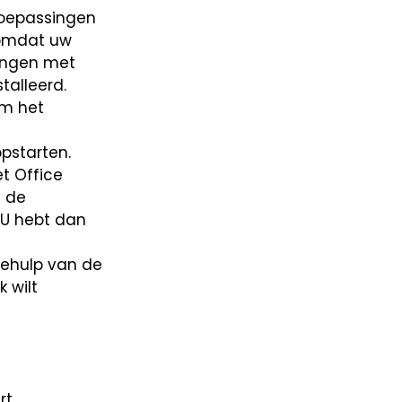
oepassingen
 omdat uw
singen met
talleerd.
m het
pstarten.
t Office
u de
 U hebt dan
behulp van de
 wilt
rt