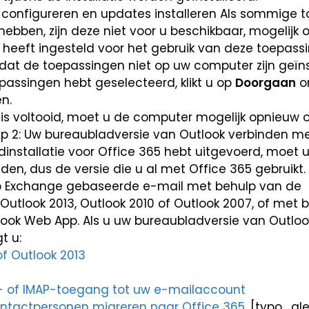
Als sommige t
hebben, zijn deze niet voor u beschikbaar, mogelijk
 heeft ingesteld voor het gebruik van deze toepas
n dat de toepassingen niet op uw computer zijn geïns
assingen hebt geselecteerd, klikt u op
Doorgaan
o
en.
is voltooid, moet u de computer mogelijk opnieuw o
p 2: Uw bureaubladversie van Outlook verbinden me
installatie voor Office 365 hebt uitgevoerd, moet 
en, dus de versie die u al met Office 365 gebruikt.
op Exchange gebaseerde e-mail met behulp van de
Outlook 2013, Outlook 2010 of Outlook 2007, of met 
ook Web App. Als u uw bureaubladversie van Outlook
t u:
of Outlook 2013
P- of IMAP-toegang tot uw e-mailaccount
ntactpersonen migreren naar Office 365
. [typo_ale