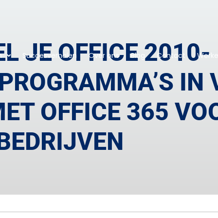
L JE OFFICE 2010-
n
Succesverhalen
Over ons
Blog
Contact
Werken
PROGRAMMA’S IN 
ET OFFICE 365 VO
BEDRIJVEN