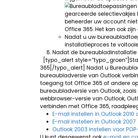
gearceerde selectievakjes 
beheerder uw account niet
Office 365. Het kan ook zij
Nadat u uw bureaubladtoep
installatieproces te voltooi
Nadat de bureaubladinstallatie 
[typo_alert style=”typo_groen”]Sta
365[/typo_alert] Nadat u Bureaublad
bureaubladversie van Outlook verbind
toegang tot Office 365 of andere 
bureaubladversie van Outlook, zoals 
webbrowser-versie van Outlook, Outl
verbinden met Office 365, raadpleeg
E-mail instellen in Outlook 2010 
E-mail instellen in Outlook 2007
Outlook 2003 instellen voor PO
U kunt desgewenst ook
e-mail en co