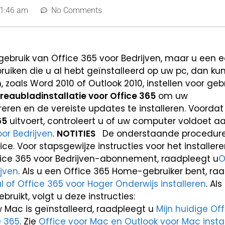
1:46 am
No Comments
gebruik van Office 365 voor Bedrijven, maar u een e
ebruiken die u al hebt geïnstalleerd op uw pc, dan kun
oals Word 2010 of Outlook 2010, instellen voor geb
reaubladinstallatie voor Office 365
om uw
ren en de vereiste updates te installeren. Voordat
65
uitvoert, controleert u of uw computer voldoet a
or Bedrijven
.
NOTITIES
De onderstaande procedures
ce. Voor stapsgewijze instructies voor het installer
ffice 365 voor Bedrijven-abonnement, raadpleegt u
O
ijven
. Als u een Office 365 Home-gebruiker bent, ra
 of Office 365 voor Hoger Onderwijs installeren
. Al
uikt, volgt u deze instructies:
w Mac is geïnstalleerd, raadpleegt u
Mijn huidige Off
e 365
. Zie
Office voor Mac en Outlook voor Mac insta