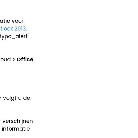
latie voor
tlook 2013
.
/typo_alert]
>
Office
 volgt u de
r verschijnen
 informatie