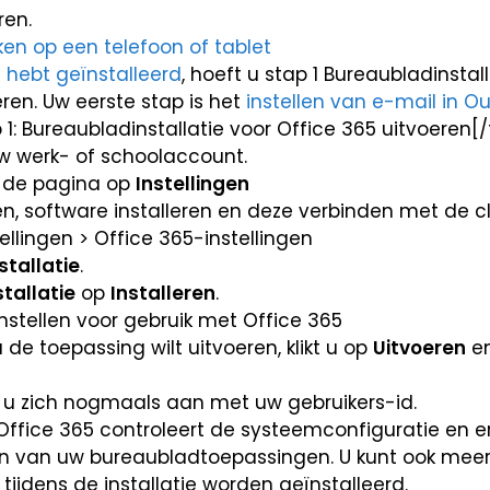
ren.
ken op een telefoon of tablet
 hebt geïnstalleerd
, hoeft u stap 1 Bureaubladinstal
oeren. Uw eerste stap is het
instellen van e-mail in Ou
1: Bureaubladinstallatie voor Office 365 uitvoeren[
 werk- of schoolaccount.
n de pagina op
Instellingen
tallatie
.
tallatie
op
Installeren
.
e toepassing wilt uitvoeren, klikt u op
Uitvoeren
en
dt u zich nogmaals aan met uw gebruikers-id.
Office 365 controleert de systeemconfiguratie en e
en van uw bureaubladtoepassingen. U kunt ook meer
tijdens de installatie worden geïnstalleerd.