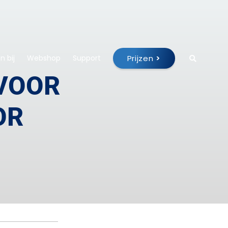
Prijzen
>
 bij
Webshop
Support
VOOR
OR