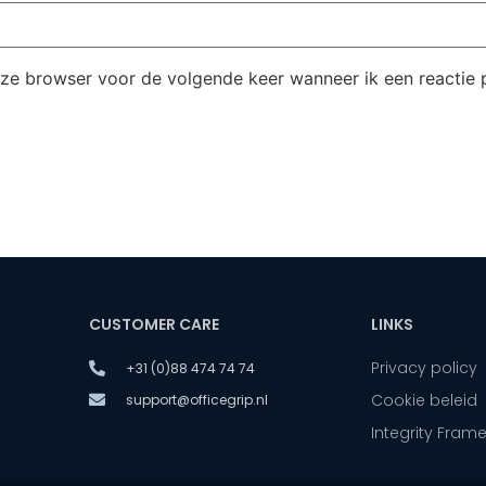
eze browser voor de volgende keer wanneer ik een reactie p
CUSTOMER CARE
LINKS
Privacy policy
+31 (0)88 474 74 74
Cookie beleid
support@officegrip.nl
Integrity Fram