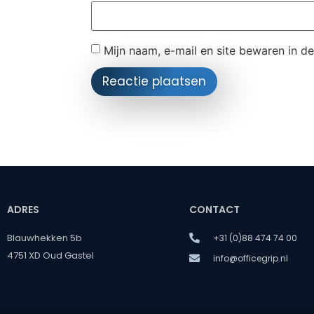
Mijn naam, e-mail en site bewaren in d
ADRES
CONTACT
Blauwhekken 5b
+31 (0)88 474 74 00
4751 XD Oud Gastel
info@officegrip.nl