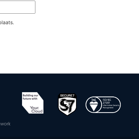
laats.
ework