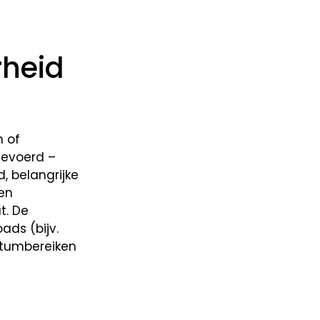
rheid
 of
gevoerd –
, belangrijke
nen
t. De
ads (bijv.
datumbereiken