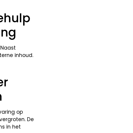
ehulp
ing
. Naast
terne inhoud.
er
n
varing op
vergroten. De
s in het