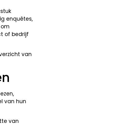
stuk
ig enquêtes,
t om
 of bedrijf
overzicht van
en
ezen,
l van hun
tte van