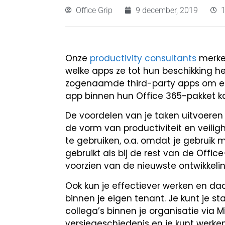
Office Grip
9 december, 2019
Onze
productivity consultants
merken
welke apps ze tot hun beschikking h
zogenaamde third-party apps om een
app binnen hun Office 365-pakket k
De voordelen van je taken uitvoere
de vorm van productiviteit en veili
te gebruiken, o.a. omdat je gebruik
gebruikt als bij de rest van de Offi
voorzien van de nieuwste ontwikkel
Ook kun je effectiever werken en da
binnen je eigen tenant. Je kunt je s
collega’s binnen je organisatie via
versiegeschiedenis en je kunt werken