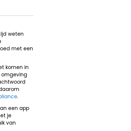
ijd weten
n
 goed met een
et komen in
de omgeving
wachtwoord
s daarom
pliance
.
 van een app
et je
uik van