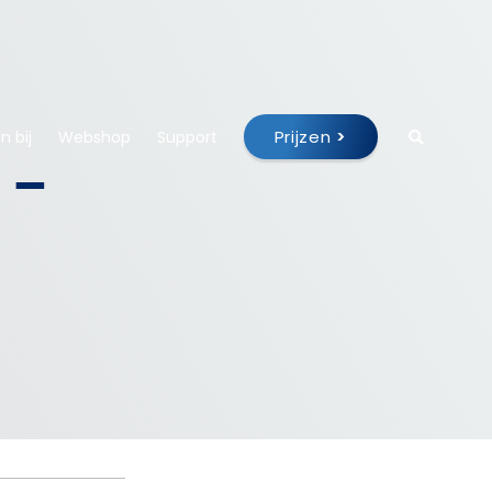
Prijzen
>
 bij
Webshop
Support
 –