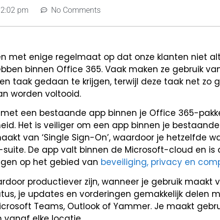
12:02 pm
No Comments
 met enige regelmaat op dat onze klanten niet alt
ebben binnen Office 365. Vaak maken ze gebruik va
 taak gedaan te krijgen, terwijl deze taak net zo
an worden voltooid.
n met een bestaande app binnen je Office 365-pakk
gheid. Het is veiliger om een app binnen je bestaan
 maakt van ‘Single Sign-On’, waardoor je hetzelfde 
ce-suite. De app valt binnen de Microsoft-cloud en i
ingen op het gebied van
beveiliging, privacy en com
ardoor productiever zijn, wanneer je gebruik maakt
tatus, je updates en vorderingen gemakkelijk delen m
 Microsoft Teams, Outlook of Yammer. Je maakt gebr
 vanaf elke locatie.