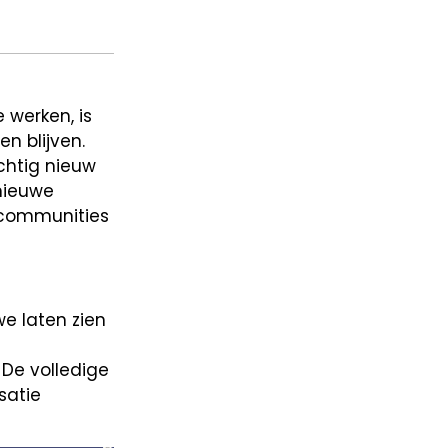
 werken, is
n blijven.
chtig nieuw
nieuwe
 communities
we laten zien
 De volledige
satie