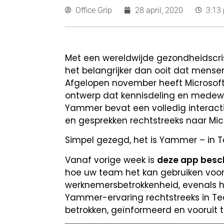
Office Grip
28 april, 2020
3:13
Met een wereldwijde gezondheidscris
het belangrijker dan ooit dat mense
Afgelopen november heeft Microsoft 
ontwerp dat kennisdeling en medewe
Yammer bevat een volledig intera
en gesprekken rechtstreeks naar Mic
Simpel gezegd, het is Yammer –
in 
Vanaf vorige week is
deze app besch
hoe uw team het kan gebruiken voor
werknemersbetrokkenheid, evenals ho
Yammer-ervaring rechtstreeks in Te
betrokken, geïnformeerd en vooruit t