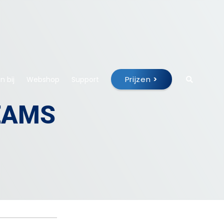
Prijzen
>
 bij
Webshop
Support
EAMS