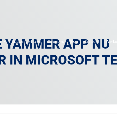
E YAMMER APP NU
n
Succesverhalen
Over ons
Blog
Contact
Werken
R IN MICROSOFT T