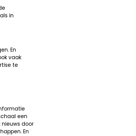
de
ls in
en. En
ook vaak
tise te
nformatie
schaal een
k nieuws door
chappen. En