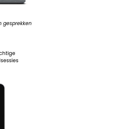
om gesprekken
chtige
sessies