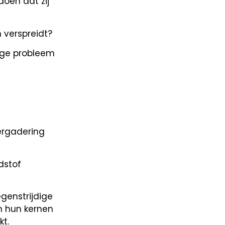
doen dat zij
 verspreidt?
dige probleem
ergadering
dstof
genstrijdige
n hun kernen
t.