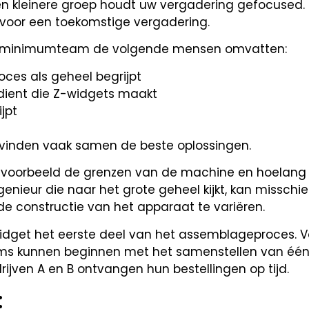
en kleinere groep houdt uw vergadering gefocused. 
voor een toekomstige vergadering.
et minimumteam de volgende mensen omvatten:
oces als geheel begrijpt
dient die Z-widgets maakt
jpt
inden vaak samen de beste oplossingen.
bijvoorbeeld de grenzen van de machine en hoelang 
genieur die naar het grote geheel kijkt, kan misschi
e constructie van het apparaat te variëren.
-widget het eerste deel van het assemblageproces. Vo
eams kunnen beginnen met het samenstellen van één
ijven A en B ontvangen hun bestellingen op tijd.
: