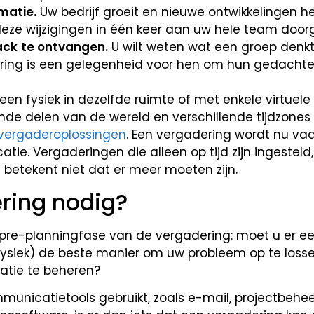
matie.
Uw bedrijf groeit en nieuwe ontwikkelingen 
 deze wijzigingen in één keer aan uw hele team door
ack
te ontvangen.
U wilt weten wat een groep denkt
dering is een gelegenheid voor hen om hun gedachte
n fysiek in dezelfde ruimte of met enkele virtuel
nde delen van de wereld en verschillende tijdzones
 vergaderoplossingen
. Een vergadering wordt nu vaa
atie. Vergaderingen die alleen op tijd zijn ingesteld, 
 betekent niet dat er meer moeten zijn.
ring nodig?
de pre-planningfase van de vergadering: moet u er e
fysiek) de beste manier om uw probleem op te losse
atie te beheren?
unicatietools gebruikt, zoals e-mail, projectbehe