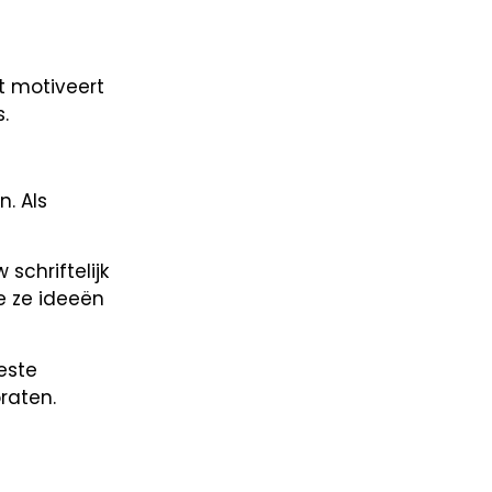
t motiveert
.
. Als
schriftelijk
oe ze ideeën
este
raten.