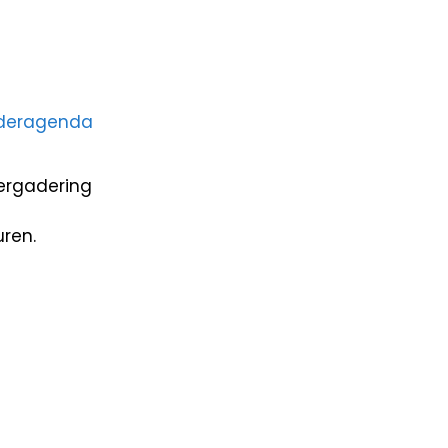
aderagenda
vergadering
ren.