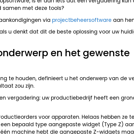
opsoftware, is er dan iets dat een vergadering kan 
d samen met deze tools?
f aankondigingen via
projectbeheersoftware
aan hen
ls u denkt dat dit de beste oplossing voor uw hui
onderwerp en het gewenste
ing te houden, definieert u het onderwerp van de v
taat zou zijn.
n vergadering: uw productiebedrijf heeft een gron
oductieorders voor apparaten. Helaas hebben ze te
n een bepaald type aangepaste widget (Type Z) aa
r één machine hebt die aangepaste Z-widgets maak