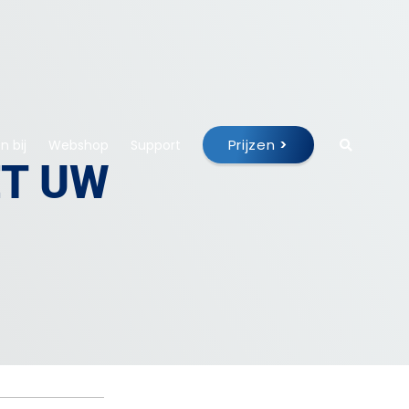
Prijzen
>
 bij
Webshop
Support
ET UW