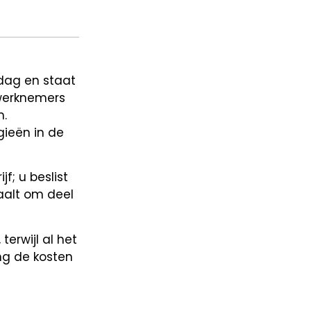
kdag en staat
 werknemers
n.
ieën in de
f; u beslist
aalt om deel
erwijl al het
ng de kosten