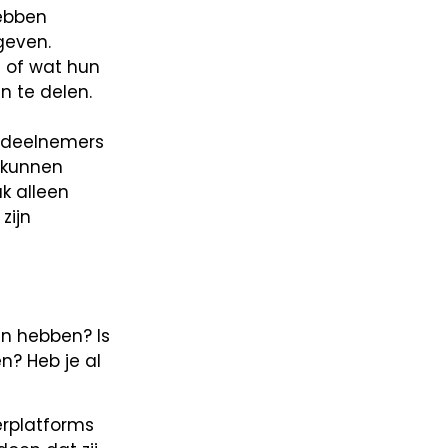
hebben
geven.
 of wat hun
n te delen.
e deelnemers
 kunnen
k alleen
zijn
en hebben? Is
n? Heb je al
erplatforms