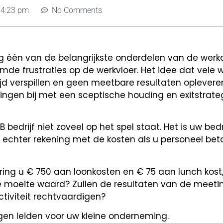
4:23 pm
No Comments
ag één van de belangrijkste onderdelen van de wer
mde frustraties op de werkvloer. Het idee dat vele
jd verspillen en geen meetbare resultaten oplevere
en bij met een sceptische houding en exitstrateg
edrijf niet zoveel op het spel staat. Het is uw bedrij
 echter rekening met de kosten als u personeel bet
ng u € 750 aan loonkosten en € 75 aan lunch kost, t
 de moeite waard? Zullen de resultaten van de meeti
tiviteit rechtvaardigen?
ngen leiden voor uw kleine onderneming.