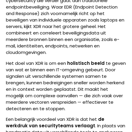
cybersecurity die verder gaat dan traditionele
endpointbeveiliging. Waar EDR (Endpoint Detection
and Response) zich voornamelijk richt op het
beveiligen van individuele apparaten zoals laptops en
servers, kijkt XDR naar het grotere geheel. Het
combineert en correleert beveiligingsdata uit
meerdere bronnen binnen een organisatie, zoals e-
mail, identiteiten, endpoints, netwerken en
cloudomgevingen.
Het doel van XDR is om een
holistisch beeld
te geven
van wat er binnen een IT-omgeving gebeurt. Door
signalen uit verschillende systemen samen te
brengen, kunnen bedreigingen sneller worden herkend
en in context worden geplaatst. Dit maakt het
mogelijk om complexe aanvallen — die zich vaak over
meerdere vectoren verspreiden — effectiever te
detecteren en te stoppen.
Een belangrijk voordeel van XDR is dat het
de
werkdruk van securityteams verlaagt
. In plaats van