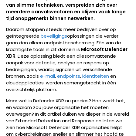
van slimme technieken, verspreiden zich over
meerdere aanvalsvectoren en blijven vaak lange
tijd onopgemerkt binnen netwerken.
Daarom stappen steeds meer bedrijven over op
geïntegreerde
beveiligings
oplossingen die verder
gaan dan alleen endpointbescherming. Eén van de
krachtigste tools in dit domein is
Microsoft Defender
XDR
. Deze oplossing biedt een allesomvattende
aanpak voor detectie, analyse en respons op
bedreigingen, waarbij signalen uit verschillende
bronnen, zoals
e-mail
,
endpoints
,
identiteiten
en
cloudapplicaties, worden samengebracht in één
overzichtelijk platform.
Maar wat is Defender XDR nu precies? Hoe werkt het,
en waarom zou jouw organisatie het moeten
overwegen? In dit artikel duiken we dieper in de wereld
van Extended Detection and Response en laten we
zien hoe Microsoft Defender XDR organisaties helpt
om cyberdreigingen sneller en slimmer het hoofd te