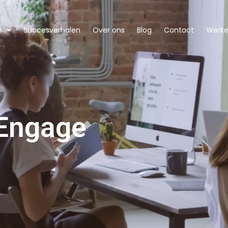
n
Succesverhalen
Over ons
Blog
Contact
Werken
 Engage