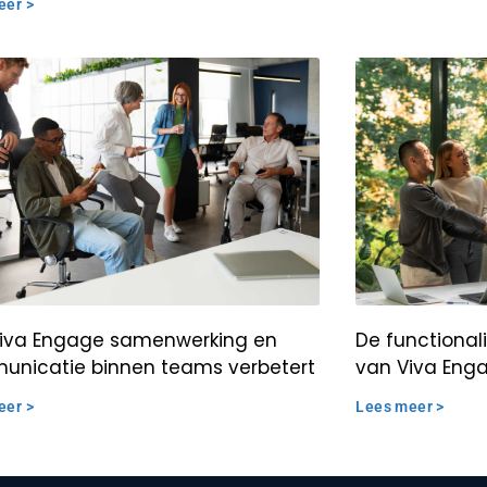
eer >
iva Engage samenwerking en
De functional
nicatie binnen teams verbetert
van Viva Eng
eer >
Lees meer >