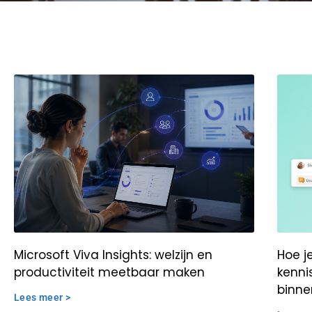
Microsoft Viva Insights: welzijn en
Hoe j
productiviteit meetbaar maken
kenni
binne
Lees meer >