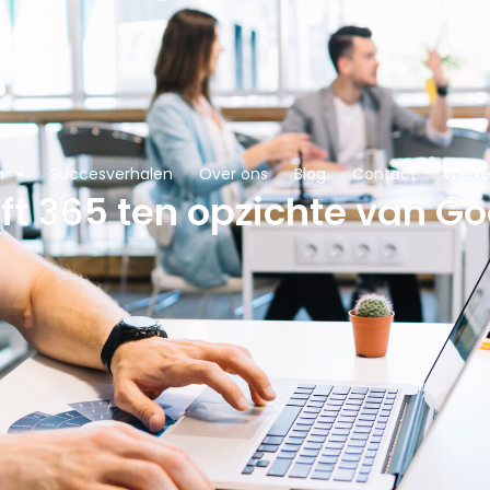
n
Succesverhalen
Over ons
Blog
Contact
Werken
ft 365 ten opzichte van G