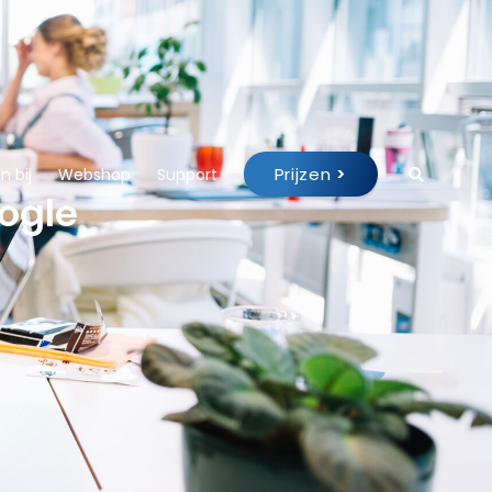
Prijzen
>
 bij
Webshop
Support
oogle