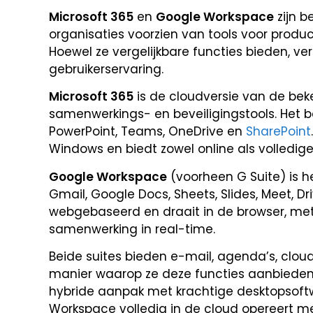
Microsoft 365
en
Google Workspace
zijn b
organisaties voorzien van tools voor product
Hoewel ze vergelijkbare functies bieden, ver
gebruikerservaring.
Microsoft 365
is de cloudversie van de bek
samenwerkings- en beveiligingstools. Het b
PowerPoint, Teams, OneDrive en
SharePoint
Windows en biedt zowel online als volledig
Google Workspace
(voorheen G Suite) is h
Gmail, Google Docs, Sheets, Slides, Meet, Dr
webgebaseerd en draait in de browser, met
samenwerking in real-time.
Beide suites bieden e-mail, agenda’s, cl
manier waarop ze deze functies aanbieden v
hybride aanpak met krachtige desktopsoftwa
Workspace volledig in de cloud opereert met