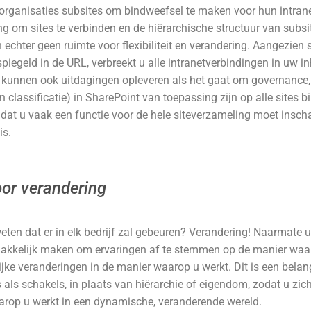
l organisaties subsites om bindweefsel te maken voor hun intran
ng om sites te verbinden en de hiërarchische structuur van subsi
n echter geen ruimte voor flexibiliteit en verandering. Aangezien 
spiegeld in de URL, verbreekt u alle intranetverbindingen in uw i
es kunnen ook uitdagingen opleveren als het gaat om governance, 
n classificatie) in SharePoint van toepassing zijn op alle sites b
nt dat u vaak een functie voor de hele siteverzameling moet inscha
is.
or verandering
eten dat er in elk bedrijf zal gebeuren? Verandering! Naarmate u
emakkelijk maken om ervaringen af te stemmen op de manier waar
ke veranderingen in de manier waarop u werkt. Dit is een belang
es als schakels, in plaats van hiërarchie of eigendom, zodat u z
arop u werkt in een dynamische, veranderende wereld.