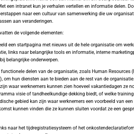
Met een intranet kun je verhalen vertellen en informatie delen. 
verstappen naar een cultuur van samenwerking die uw organisatie 
passen aan veranderingen.
evatten de volgende elementen:
eeld een startpagina met nieuws uit de hele organisatie om wer
e, links naar belangrijke tools en informatie, interne marketin
bij belangrijke onderwerpen.
e functionele delen van de organisatie, zoals Human Resources (
), om hun diensten aan te bieden aan de rest van de organisatie
d zijn waar werknemers kunnen zien hoeveel vakantiedagen ze n
mma visie of tandheelkundige dekking biedt, of welke training
uridische gebied kan zijn waar werknemers een voorbeeld van een
mst kunnen vinden die ze kunnen sluiten voordat ze een gespr
nks naar het tijdregistratiesysteem of het onkostendeclaratiefor