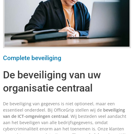
Complete beveiliging
De beveiliging van uw
organisatie centraal
De beveiliging van gegevens is niet optioneel, maar een
essentieel onderdeel. Bij OfficeGrip stellen wij de
beveiliging
van de ICT-omgevingen centraal
. Wij besteden veel aandacht
aan het beveiligen van alle bedrijfsgegevens, omdat
cybercriminaliteit enorm aan het toenemen is. Onze klanten