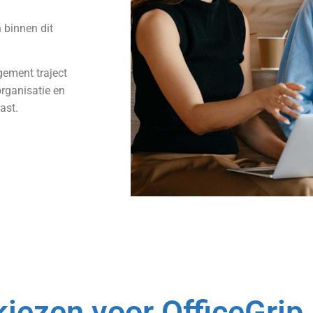
 binnen dit
ement traject
organisatie en
past.
iezen voor OfficeGrip