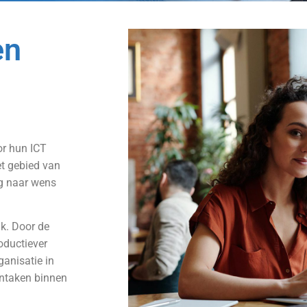
en
or hun ICT
et gebied van
g naar wens
k. Door de
roductiever
ganisatie in
rntaken binnen