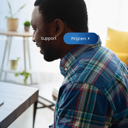
Prijzen
>
 bij
Webshop
Support