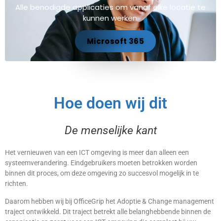
Alle benodigde applicaties om vanaf elke locatie te
kunnen werken.
Microsoft 365
Hoe doen wij dit
De menselijke kant
Het vernieuwen van een ICT omgeving is meer dan alleen een
systeemverandering. Eindgebruikers moeten betrokken worden
binnen dit proces, om deze omgeving zo succesvol mogelijk in te
richten.
Daarom hebben wij bij OfficeGrip het Adoptie & Change management
traject ontwikkeld. Dit traject betrekt alle belanghebbende binnen de