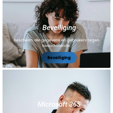
Beveiliging
Bescherm alle gegevens en gebruikers tegen
kwaadwillende.
Beveiliging
Microsoft 365