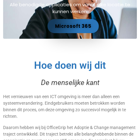
Alle benodigde applicaties om vanaf elke locatie te
kunnen werken.
Microsoft 365
Hoe doen wij dit
De menselijke kant
Het vernieuwen van een ICT omgeving is meer dan alleen een
systeemverandering. Eindgebruikers moeten betrokken worden
binnen dit proces, om deze omgeving zo succesvol mogelijk in te
richten.
Daarom hebben wij bij OfficeGrip het Adoptie & Change management
traject ontwikkeld. Dit traject betrekt alle belanghebbende binnen de