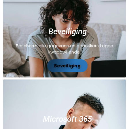
Beveiliging
Bescherm alle gegevens en gebruikers tegen
kwaadwillende.
Beveiliging
Microsoft 365