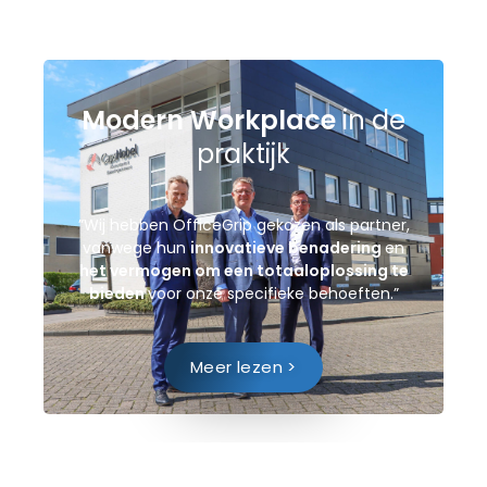
Modern Workplace
in de
praktijk
”Wij hebben OfficeGrip gekozen als partner,
vanwege hun
innovatieve benadering
en
het vermogen om een totaaloplossing te
bieden
voor onze specifieke behoeften.”
Meer lezen >