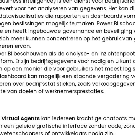
Business Intelligence) is een dienst voor bedrijfsana
levert voor het analyseren van gegevens. Het kan di
 datavisualisaties die rapporten en dashboards vor
gen beslissingen mogelijk te maken. Power BI schaa
ie en heeft ingebouwde governance en beveiliging
 zich meer kunnen concentreren op het gebruik va
heren ervan.
wer BI beschouwen als de analyse- en inzichtenpoot
form. Er zijn bedrijfsgegevens voor nodig en u kunt
 op een manier die voor gebruikers het meest logisc
dashboard kan mogelijk een staande vergadering 
eren over bedrijfsstatistieken, zoals verkoopgegeve
hte van doelen of werknemersprestaties.
 Virtual Agents
kan iedereen krachtige chatbots 
n een geleide grafische interface zonder code, zond
etenschappers of ontwikkelaars nodig zijn.