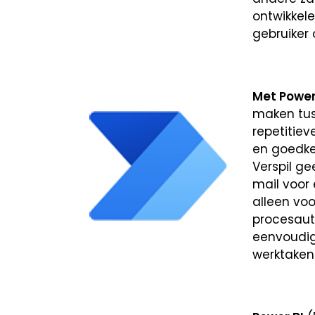
ontwikkele
gebruiker
Met Powe
maken tuss
repetitie
en goedke
Verspil ge
mail voor
alleen vo
procesaut
eenvoudig
werktaken