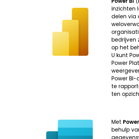
Power BI
(
inzichten 
delen via
weloverwo
organisat
bedrijven
op het be
U kunt Po
Power Plat
weergeven
Power BI-
te rapport
ten opzic
Met
Power
behulp va
gegevensw