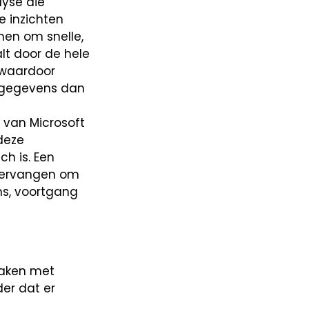
lyse die
e inzichten
men om snelle,
lt door de hele
 waardoor
n gegevens dan
 van Microsoft
 deze
h is. Een
vervangen om
ns, voortgang
maken met
er dat er