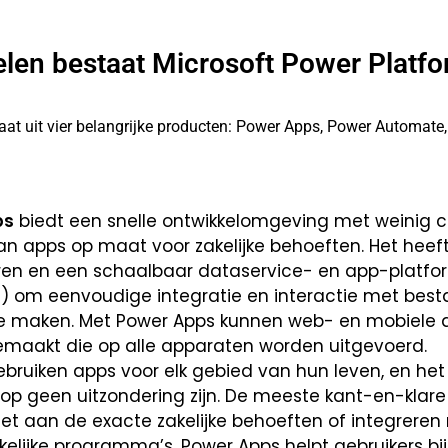
elen bestaat Microsoft Power Platf
at uit vier belangrijke producten: Power Apps, Power Automate,
ps
biedt een snelle ontwikkelomgeving met weinig c
n apps op maat voor zakelijke behoeften. Het heeft
en en een schaalbaar dataservice- en app-platfor
) om eenvoudige integratie en interactie met bes
te maken. Met Power Apps kunnen web- en mobiele a
maakt die op alle apparaten worden uitgevoerd.
ruiken apps voor elk gebied van hun leven, en het 
p geen uitzondering zijn. De meeste kant-en-klare
iet aan de exacte zakelijke behoeften of integreren
elijke programma’s. Power Apps helpt gebruikers bij