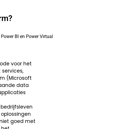
orm?
 Power BI en Power Virtual
ode voor het
 services,
m (Microsoft
taande data
pplicaties
bedrijfsleven
 oplossingen
 niet goed met
 het