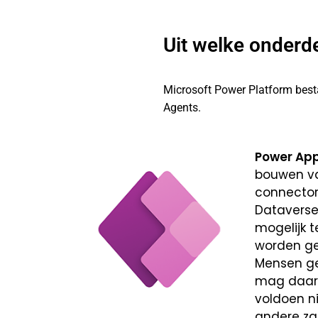
Uit welke onderd
Microsoft Power Platform besta
Agents.
Power Ap
bouwen va
connector
Dataverse
mogelijk 
worden ge
Mensen geb
mag daaro
voldoen n
andere zak