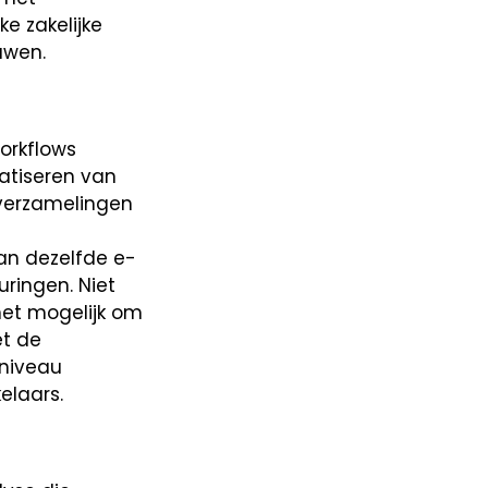
e zakelijke
uwen.
orkflows
matiseren van
sverzamelingen
van dezelfde e-
ringen. Niet
het mogelijk om
et de
sniveau
elaars.