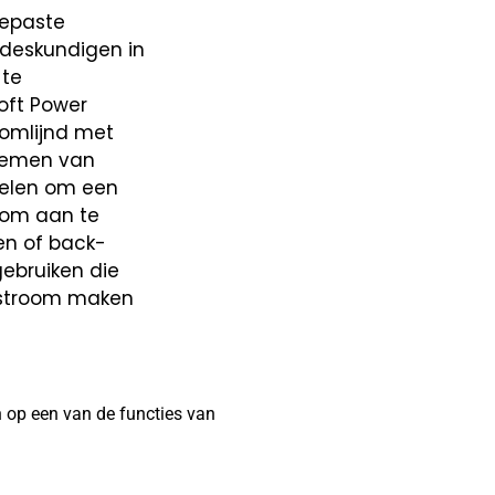
gepaste
deskundigen in
 te
oft Power
oomlijnd met
stemen van
kelen om een
oom aan te
en of back-
ebruiken die
 stroom maken
n op een van de functies van