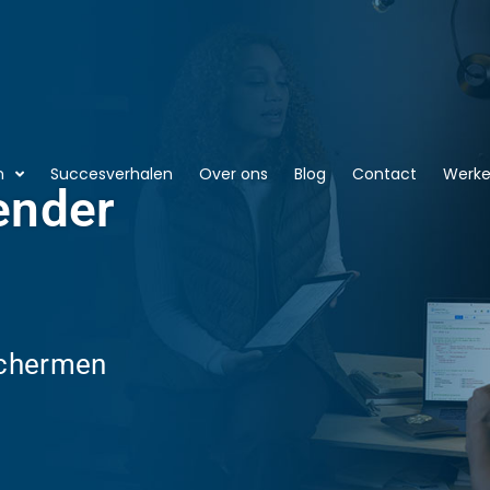
n
Succesverhalen
Over ons
Blog
Contact
Werken
ender
schermen