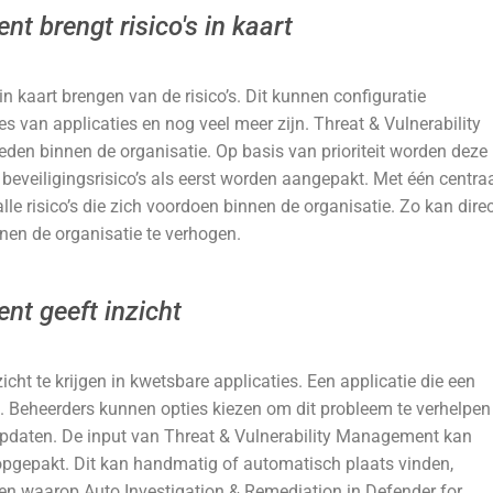
t brengt risico's in kaart
n kaart brengen van de risico’s. Dit kunnen configuratie
s van applicaties en nog veel meer zijn. Threat & Vulnerability
en binnen de organisatie. Op basis van prioriteit worden deze
eveiligingsrisico’s als eerst worden aangepakt. Met één centra
alle risico’s die zich voordoen binnen de organisatie. Zo kan dire
en de organisatie te verhogen.
nt geeft inzicht
ht te krijgen in kwetsbare applicaties. Een applicatie die een
 Beheerders kunnen opties kiezen om dit probleem te verhelpen
 updaten. De input van Threat & Vulnerability Management kan
opgepakt. Dit kan handmatig of automatisch plaats vinden,
ren waarop Auto Investigation & Remediation in Defender for