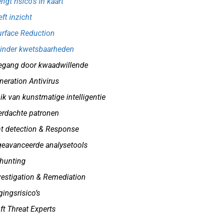
gt risico's in kaart
ft inzicht
urface Reduction
minder kwetsbaarheden
oegang door kwaadwillende
neration Antivirus
k van kunstmatige intelligentie
verdachte patronen
nt detection & Response
geavanceerde analysetools
 hunting
vestigation & Remediation
ingsrisico’s
ft Threat Experts