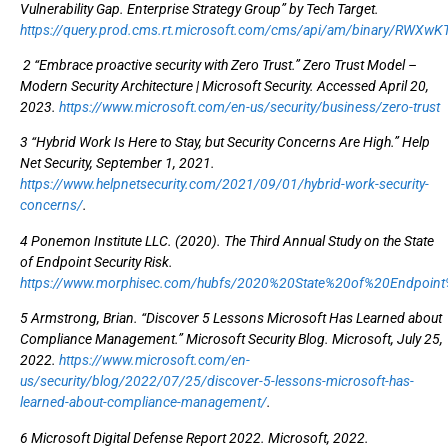
Vulnerability Gap. Enterprise Strategy Group” by Tech Target.
https://query.prod.cms.rt.microsoft.com/cms/api/am/binary/RWXwK
2 “Embrace proactive security with Zero Trust.” Zero Trust Model –
Modern Security Architecture | Microsoft Security. Accessed April 20,
2023.
https://www.microsoft.com/en-us/security/business/zero-trust
3 “Hybrid Work Is Here to Stay, but Security Concerns Are High.” Help
Net Security, September 1, 2021.
https://www.helpnetsecurity.com/2021/09/01/hybrid-work-security-
concerns/
.
4 Ponemon Institute LLC. (2020). The Third Annual Study on the State
of Endpoint Security Risk.
https://www.morphisec.com/hubfs/2020%20State%20of%20Endpoint%
5 Armstrong, Brian. “Discover 5 Lessons Microsoft Has Learned about
Compliance Management.” Microsoft Security Blog. Microsoft, July 25,
2022.
https://www.microsoft.com/en-
us/security/blog/2022/07/25/discover-5-lessons-microsoft-has-
learned-about-compliance-management/
.
6 Microsoft Digital Defense Report 2022. Microsoft, 2022.