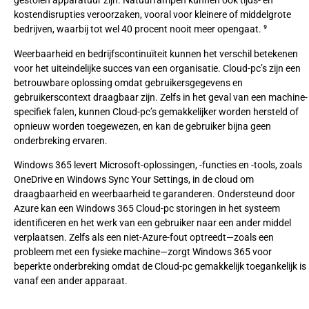
gestolen apparatuur zijn. Natuurrampen kunnen ook tijds- en
kostendisrupties veroorzaken, vooral voor kleinere of middelgrote
bedrijven, waarbij tot wel 40 procent nooit meer opengaat. ⁹
Weerbaarheid en bedrijfscontinuïteit kunnen het verschil betekenen
voor het uiteindelijke succes van een organisatie. Cloud-pc’s zijn een
betrouwbare oplossing omdat gebruikersgegevens en
gebruikerscontext draagbaar zijn. Zelfs in het geval van een machine-
specifiek falen, kunnen Cloud-pc’s gemakkelijker worden hersteld of
opnieuw worden toegewezen, en kan de gebruiker bijna geen
onderbreking ervaren.
Windows 365 levert Microsoft-oplossingen, -functies en -tools, zoals
OneDrive en Windows Sync Your Settings, in de cloud om
draagbaarheid en weerbaarheid te garanderen. Ondersteund door
Azure kan een Windows 365 Cloud-pc storingen in het systeem
identificeren en het werk van een gebruiker naar een ander middel
verplaatsen. Zelfs als een niet-Azure-fout optreedt—zoals een
probleem met een fysieke machine—zorgt Windows 365 voor
beperkte onderbreking omdat de Cloud-pc gemakkelijk toegankelijk is
vanaf een ander apparaat.