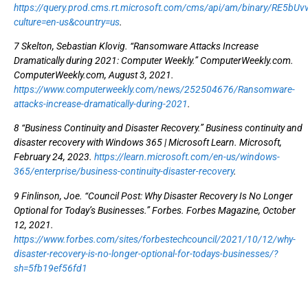
https://query.prod.cms.rt.microsoft.com/cms/api/am/binary/RE5bUv
culture=en-us&country=us
.
7 Skelton, Sebastian Klovig. “Ransomware Attacks Increase
Dramatically during 2021: Computer Weekly.” ComputerWeekly.com.
ComputerWeekly.com, August 3, 2021.
https://www.computerweekly.com/news/252504676/Ransomware-
attacks-increase-dramatically-during-2021
.
8 “Business Continuity and Disaster Recovery.” Business continuity and
disaster recovery with Windows 365 | Microsoft Learn. Microsoft,
February 24, 2023.
https://learn.microsoft.com/en-us/windows-
365/enterprise/business-continuity-disaster-recovery
.
9 Finlinson, Joe. “Council Post: Why Disaster Recovery Is No Longer
Optional for Today’s Businesses.” Forbes. Forbes Magazine, October
12, 2021.
https://www.forbes.com/sites/forbestechcouncil/2021/10/12/why-
disaster-recovery-is-no-longer-optional-for-todays-businesses/?
sh=5fb19ef56fd1