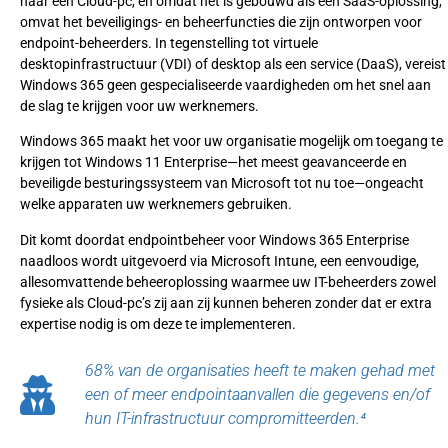
naar een Cloud-pc, en omdat het is gebouwd als een SaaS-oplossing,
omvat het beveiligings- en beheerfuncties die zijn ontworpen voor
endpoint-beheerders. In tegenstelling tot virtuele
desktopinfrastructuur (VDI) of desktop als een service (DaaS), vereist
Windows 365 geen gespecialiseerde vaardigheden om het snel aan
de slag te krijgen voor uw werknemers.
Windows 365 maakt het voor uw organisatie mogelijk om toegang te
krijgen tot Windows 11 Enterprise—het meest geavanceerde en
beveiligde besturingssysteem van Microsoft tot nu toe—ongeacht
welke apparaten uw werknemers gebruiken.
Dit komt doordat endpointbeheer voor Windows 365 Enterprise
naadloos wordt uitgevoerd via Microsoft Intune, een eenvoudige,
allesomvattende beheeroplossing waarmee uw IT-beheerders zowel
fysieke als Cloud-pc’s zij aan zij kunnen beheren zonder dat er extra
expertise nodig is om deze te implementeren.
68% van de organisaties heeft te maken gehad met
een of meer endpointaanvallen die gegevens en/of
hun IT-infrastructuur compromitteerden.⁴