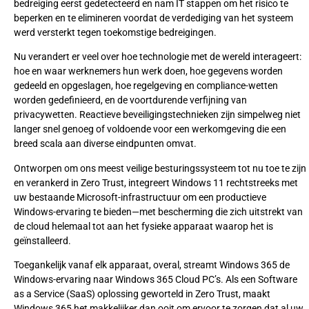
bedreiging eerst gedetecteerd en nam IT stappen om het risico te
beperken en te elimineren voordat de verdediging van het systeem
werd versterkt tegen toekomstige bedreigingen.
Nu verandert er veel over hoe technologie met de wereld interageert:
hoe en waar werknemers hun werk doen, hoe gegevens worden
gedeeld en opgeslagen, hoe regelgeving en compliance-wetten
worden gedefinieerd, en de voortdurende verfijning van
privacywetten. Reactieve beveiligingstechnieken zijn simpelweg niet
langer snel genoeg of voldoende voor een werkomgeving die een
breed scala aan diverse eindpunten omvat.
Ontworpen om ons meest veilige besturingssysteem tot nu toe te zijn
en verankerd in Zero Trust, integreert Windows 11 rechtstreeks met
uw bestaande Microsoft-infrastructuur om een productieve
Windows-ervaring te bieden—met bescherming die zich uitstrekt van
de cloud helemaal tot aan het fysieke apparaat waarop het is
geïnstalleerd.
Toegankelijk vanaf elk apparaat, overal, streamt Windows 365 de
Windows-ervaring naar Windows 365 Cloud PC’s. Als een Software
as a Service (SaaS) oplossing geworteld in Zero Trust, maakt
Windows 365 het makkelijker dan ooit om ervoor te zorgen dat al uw