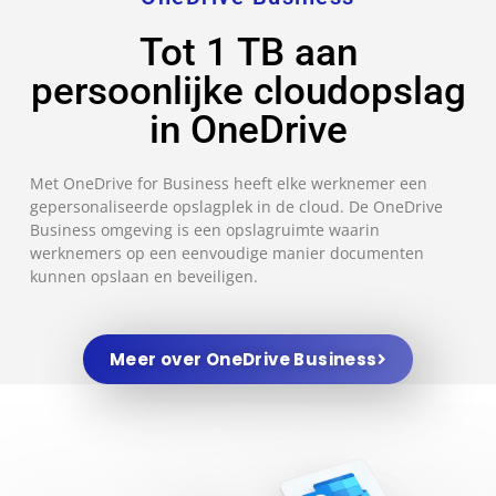
Tot 1 TB aan
persoonlijke cloudopslag
in OneDrive
Met OneDrive for Business heeft elke werknemer een
gepersonaliseerde opslagplek in de cloud. De OneDrive
Business omgeving is een opslagruimte waarin
werknemers op een eenvoudige manier documenten
kunnen opslaan en beveiligen.
Meer over OneDrive Business