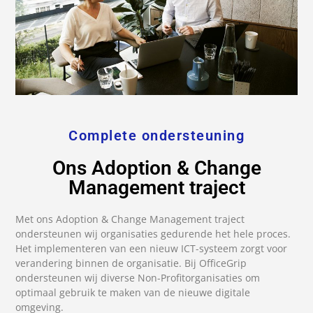
Complete ondersteuning
Ons Adoption & Change
Management traject
Met ons Adoption & Change Management traject
ondersteunen wij organisaties gedurende het hele proces.
Het implementeren van een nieuw ICT-systeem zorgt voor
verandering binnen de organisatie. Bij OfficeGrip
ondersteunen wij diverse Non-Profitorganisaties om
optimaal gebruik te maken van de nieuwe digitale
omgeving.