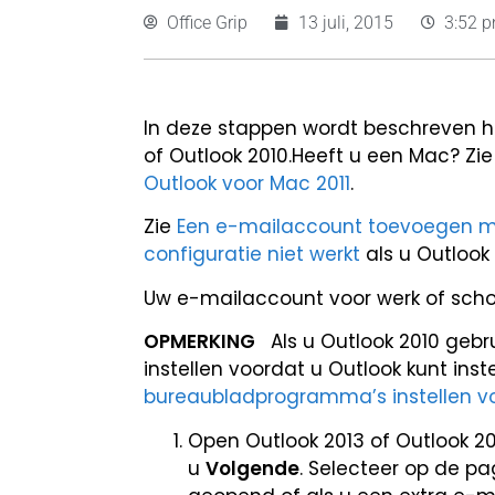
Office Grip
13 juli, 2015
3:52 
In deze stappen wordt beschreven h
of Outlook 2010.Heeft u een Mac? Zi
Outlook voor Mac 2011
.
Zie
Een e-mailaccount toevoegen me
configuratie niet werkt
als u Outlook
Uw e-mailaccount voor werk of schoo
OPMERKING
Als u Outlook 2010 gebr
instellen voordat u Outlook kunt ins
bureaubladprogramma’s instellen voo
Open Outlook 2013 of Outlook 20
u
Volgende
. Selecteer op de p