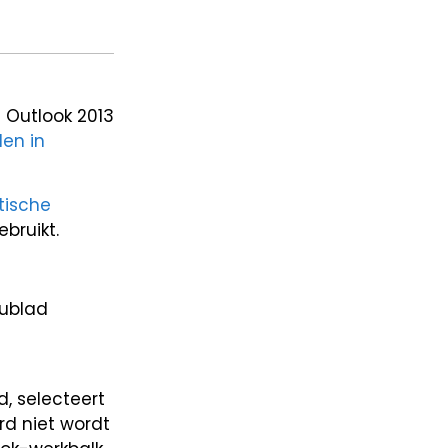
 Outlook 2013
len in
tische
bruikt.
aublad
, selecteert
ard niet wordt