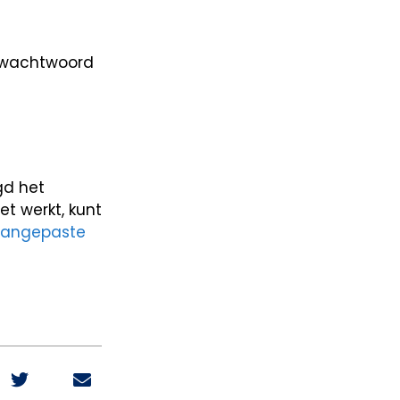
 wachtwoord
gd het
et werkt, kunt
aangepaste