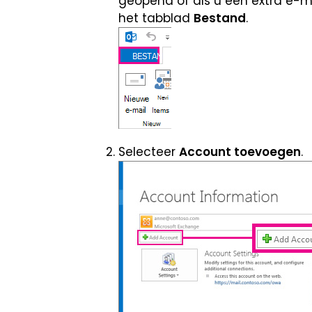
geopend of als u een extra e-m
het tabblad
Bestand
.
Selecteer
Account toevoegen
.