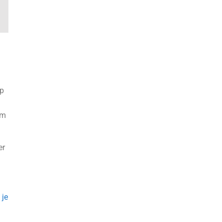
op
om
er
 je