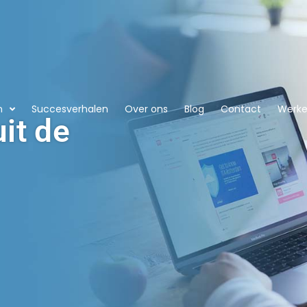
n
Succesverhalen
Over ons
Blog
Contact
Werken
it de