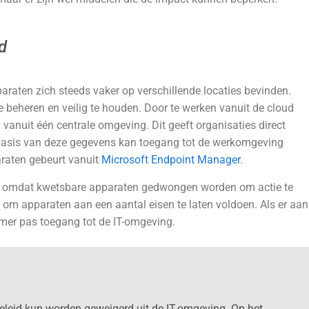
d
araten zich steeds vaker op verschillende locaties bevinden.
e beheren en veilig te houden. Door te werken vanuit de cloud
vanuit één centrale omgeving. Dit geeft organisaties direct
 basis van deze gegevens kan toegang tot de werkomgeving
raten gebeurt vanuit
Microsoft Endpoint Manager
.
ie, omdat kwetsbare apparaten gedwongen worden om actie te
om apparaten aan een aantal eisen te laten voldoen. Als er aan
emer pas toegang tot de IT-omgeving.
eleid kun worden geweigerd uit de IT-omgeving. Op het