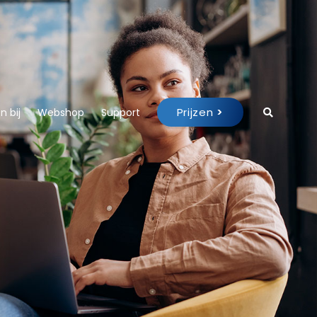
Prijzen
>
 bij
Webshop
Support