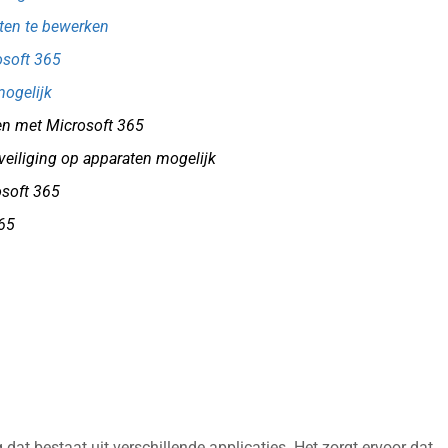
ten te bewerken
osoft 365
ogelijk
en met Microsoft 365
eiliging op apparaten mogelijk
soft 365
365
dat bestaat uit verschillende applicaties. Het zorgt ervoor dat