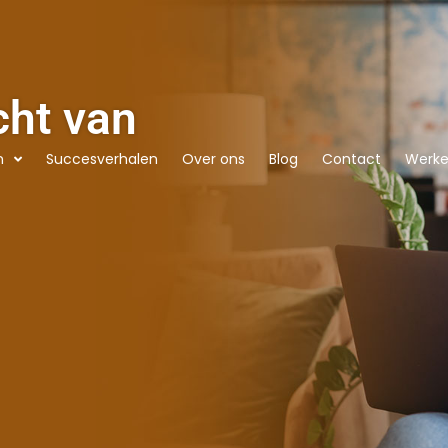
cht van
n
Succesverhalen
Over ons
Blog
Contact
Werken