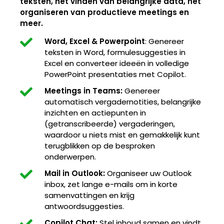
teksten, het vinden van belangrijke data, het
organiseren van productieve meetings en
meer.
Word, Excel & Powerpoint
: Genereer
teksten in Word, formulesuggesties in
Excel en converteer ideeën in volledige
PowerPoint presentaties met Copilot.
Meetings in Teams:
Genereer
automatisch
vergadernotities, belangrijke
inzichten en actiepunten
in
(getranscribeerde) vergaderingen,
waardoor u niets mist en gemakkelijk kunt
terugblikken op de besproken
onderwerpen
.
Mail in Outlook:
Organiseer uw Outlook
inbox, zet lange e-mails om in korte
samenvattingen en krijg
antwoordsuggesties.
Copilot Chat:
Stel inhoud samen en vindt