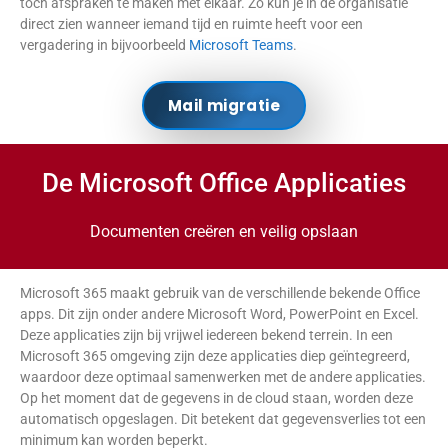
toch afspraken te maken met elkaar. Zo kun je in de organisatie
direct zien wanneer iemand tijd en ruimte heeft voor een
vergadering in bijvoorbeeld
Microsoft Teams
.
Mail migratie
De Microsoft Office Applicaties
Documenten creëren en veilig opslaan
Microsoft 365 maakt gebruik van de verschillende bekende Office
apps. Dit zijn onder andere Microsoft Word, PowerPoint en Excel.
Deze applicaties zijn bij vrijwel iedereen bekend terrein. In een
Microsoft 365 omgeving zijn deze applicaties diep geïntegreerd,
waardoor deze optimaal samenwerken met de andere applicaties.
Op het moment dat de gegevens in de cloud staan, worden deze
automatisch opgeslagen. Dit betekent dat gegevensverlies tot een
minimum kan worden beperkt.