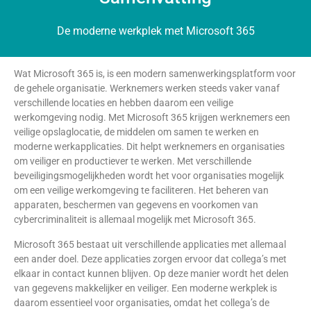
De moderne werkplek met Microsoft 365
Wat Microsoft 365 is, is een modern samenwerkingsplatform voor
de gehele organisatie. Werknemers werken steeds vaker vanaf
verschillende locaties en hebben daarom een veilige
werkomgeving nodig. Met Microsoft 365 krijgen werknemers een
veilige opslaglocatie, de middelen om samen te werken en
moderne werkapplicaties. Dit helpt werknemers en organisaties
om veiliger en productiever te werken. Met verschillende
beveiligingsmogelijkheden wordt het voor organisaties mogelijk
om een veilige werkomgeving te faciliteren. Het beheren van
apparaten, beschermen van gegevens en voorkomen van
cybercriminaliteit is allemaal mogelijk met Microsoft 365.
Microsoft 365 bestaat uit verschillende applicaties met allemaal
een ander doel. Deze applicaties zorgen ervoor dat collega’s met
elkaar in contact kunnen blijven. Op deze manier wordt het delen
van gegevens makkelijker en veiliger. Een moderne werkplek is
daarom essentieel voor organisaties, omdat het collega’s de