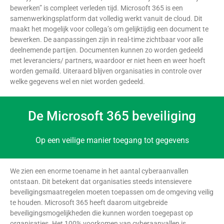
bewerken” is compleet verleden tijd. Microsoft 365 is een
samenwerkingsplatform dat volledig werkt vanuit de cloud. Dit
maakt het mogelijk voor collega’s om gelijktijdig een document te
bewerken. De aanpassingen zijn in real-time zichtbaar voor alle
deelnemende partijen. Documenten kunnen zo worden gedeeld
met leveranciers/ partners, waardoor er niet heen en weer hoeft
worden gemaild. Uiteraard blijven organisaties in controle over
welke gegevens wel en niet worden gedeeld.
De Microsoft 365 beveiliging
Op een veilige manier toegang tot gegevens
We zien een enorme toename in het aantal cyberaanvallen
ontstaan. Dit betekent dat organisaties steeds intensievere
beveiligingsmaatregelen moeten toepassen om de omgeving veilig
te houden. Microsoft 365 heeft daarom uitgebreide
beveiligingsmogelijkheden die kunnen worden toegepast op
organisaties. Het 100% voorkomen van cyberaanvallen is