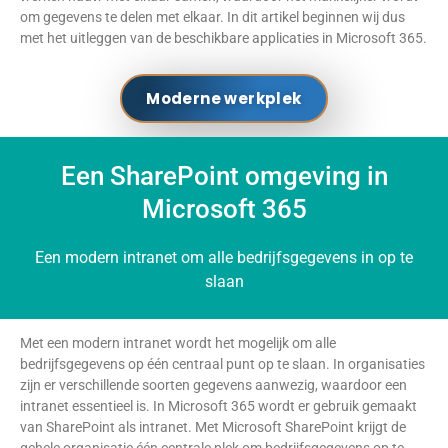
om gegevens te delen met elkaar. In dit artikel beginnen wij dus
met het uitleggen van de beschikbare applicaties in Microsoft 365.
Moderne werkplek
Een SharePoint omgeving in
Microsoft 365
Een modern intranet om alle bedrijfsgegevens in op te
slaan
Met een modern intranet wordt het mogelijk om alle
bedrijfsgegevens op één centraal punt op te slaan. In organisaties
zijn er verschillende soorten gegevens aanwezig, waardoor een
intranet essentieel is. In Microsoft 365 wordt er gebruik gemaakt
van SharePoint als intranet. Met Microsoft SharePoint krijgt de