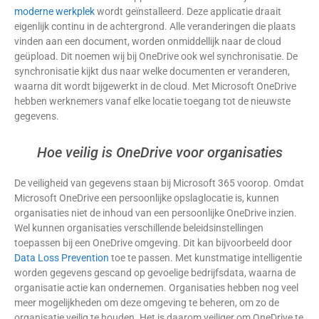
moderne werkplek
wordt geïnstalleerd. Deze applicatie draait
eigenlijk continu in de achtergrond. Alle veranderingen die plaats
vinden aan een document, worden onmiddellijk naar de cloud
geüpload. Dit noemen wij bij OneDrive ook wel synchronisatie. De
synchronisatie kijkt dus naar welke documenten er veranderen,
waarna dit wordt bijgewerkt in de cloud. Met Microsoft OneDrive
hebben werknemers vanaf elke locatie toegang tot de nieuwste
gegevens.
Hoe veilig is OneDrive voor organisaties
De veiligheid van gegevens staan bij Microsoft 365 voorop. Omdat
Microsoft OneDrive een persoonlijke opslaglocatie is, kunnen
organisaties niet de inhoud van een persoonlijke OneDrive inzien.
Wel kunnen organisaties verschillende beleidsinstellingen
toepassen bij een OneDrive omgeving. Dit kan bijvoorbeeld door
Data Loss Prevention
toe te passen. Met kunstmatige intelligentie
worden gegevens gescand op gevoelige bedrijfsdata, waarna de
organisatie actie kan ondernemen. Organisaties hebben nog veel
meer mogelijkheden om deze omgeving te beheren, om zo de
organisatie veilig te houden. Het is daarom veiliger om OneDrive te