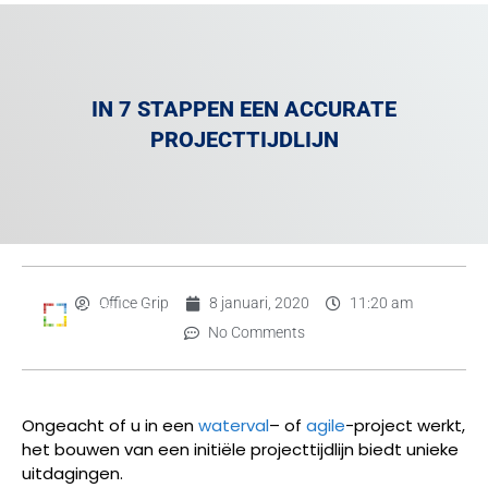
IN 7 STAPPEN EEN ACCURATE
PROJECTTIJDLIJN
Office Grip
8 januari, 2020
11:20 am
No Comments
Ongeacht of u in een
waterval
– of
agile
-project werkt,
het bouwen van een initiële projecttijdlijn biedt unieke
uitdagingen.