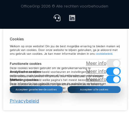
OfficeGrip 2026 © Alle rechten voorbehouden